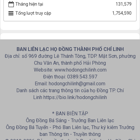
Tháng hiện tại
131,579
Tổng lượt truy cập
1,754,590
BAN LIÊN LẠC HỌ ĐỒNG THÀNH PHỐ CHÍ LINH
Địa chỉ: số 969 đường Lê Thánh Tông, TDP. Mật Sơn, phường
Chu Văn An, thành phố Hải Phòng
Website: www.hodongchilinh.com
Điện thoại: 0389.543.597
Email: hodongchilinh@gmail.com
Danh sách các trang thông tin của họ Đồng TP. Chí
Linh https://bio.link/hodongchilinh
* BAN BIÊN TẬP
Ông Đồng Bá Sáng - Trưởng Ban Liên lạc
Ông Đồng Bá Tuyến - Phó Ban Liên lạc, Thư ký kiêm Trưởng
ban Thông tin - Truyền thông