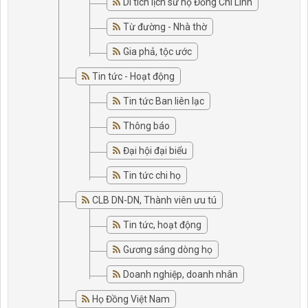
Di tích lịch sử họ Đồng Chí Linh
Từ đường - Nhà thờ
Gia phả, tộc ước
Tin tức - Hoạt động
Tin tức Ban liên lạc
Thông báo
Đại hội đại biểu
Tin tức chi họ
CLB DN-DN, Thành viên ưu tú
Tin tức, hoạt động
Gương sáng dòng họ
Doanh nghiệp, doanh nhân
Họ Đồng Việt Nam