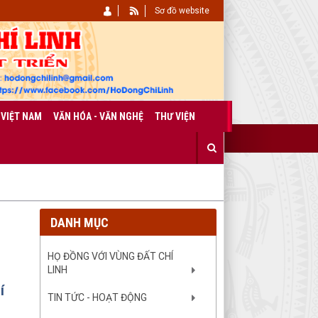
Sơ đồ website
 VIỆT NAM
VĂN HÓA - VĂN NGHỆ
THƯ VIỆN
DANH MỤC
HỌ ĐỒNG VỚI VÙNG ĐẤT CHÍ
LINH
í
TIN TỨC - HOẠT ĐỘNG