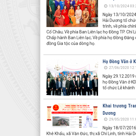
13/10/2024 03:
Ngày 13/10/2024, 
Hải Dương tổ chứ
trình, về phía ch
Cổ Châu; Về phía Ban Liên lạc họ Đồng TP. Chí 
Chấp hành Ban Liên lạc; Về phía họ Đồng Đăng
đồng Gia tộc của dòng họ.
Họ Đồng Văn ở K
27/06/2020 12:
Ngày 29.12.2019 (
họ Đồng Văn ở KDC
tổ chức Lễ khánh
Khai trương Tran
Dương
29/05/2020 11:
Ngày 18/07/2016 
Khê Khẩu, xã Văn Đức, thị xã Chí Linh, tỉnh Hải