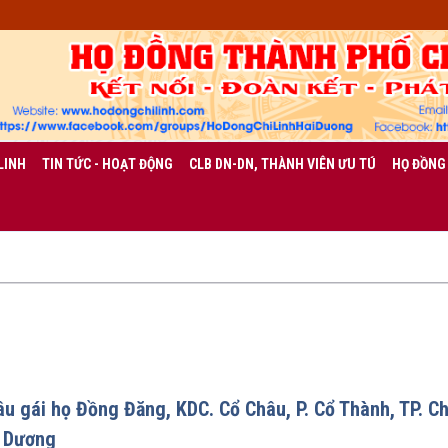
LINH
TIN TỨC - HOẠT ĐỘNG
CLB DN-DN, THÀNH VIÊN ƯU TÚ
HỌ ĐỒNG
u gái họ Đồng Đăng, KDC. Cổ Châu, P. Cổ Thành, TP. Ch
i Dương