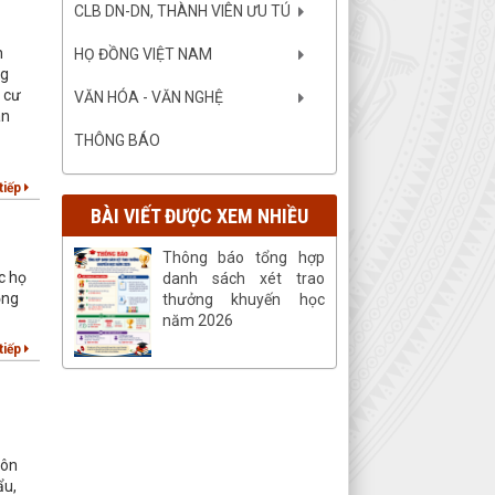
CLB DN-DN, THÀNH VIÊN ƯU TÚ
h
HỌ ĐỒNG VIỆT NAM
ng
 cư
VĂN HÓA - VĂN NGHỆ
an
THÔNG BÁO
tiếp
BÀI VIẾT ĐƯỢC XEM NHIỀU
Thông báo tổng hợp
c họ
danh sách xét trao
ọng
thưởng khuyến học
năm 2026
tiếp
hôn
ẩu,