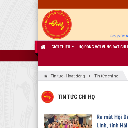
GIỚI THIỆU
HỌ ĐỒNG VỚI VÙNG ĐẤT CHÍ 
Tin tức - Hoạt động
Tin tức chi họ
TIN TỨC CHI HỌ
Ra mắt Hội Dâ
Linh, tỉnh Hả