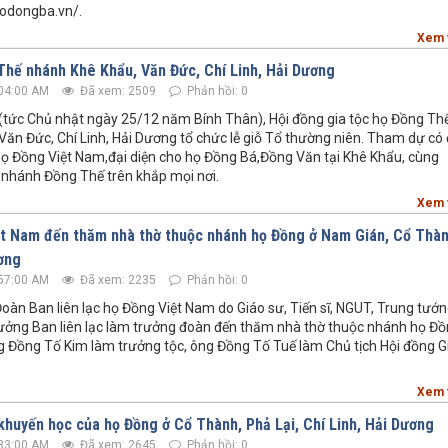
/hodongba.vn/.
Xem 
Thế nhánh Khê Khẩu, Văn Đức, Chí Linh, Hải Dương
04:00 AM
Đã xem: 2509
Phản hồi: 0
(tức Chủ nhật ngày 25/12 năm Bính Thân), Hội đồng gia tộc họ Đồng Th
ăn Đức, Chí Linh, Hải Dương tổ chức lễ giỗ Tổ thường niên. Tham dự có 
 họ Đồng Việt Nam,đại diện cho họ Đồng Bá,Đồng Văn tại Khê Khẩu, cùng
 nhánh Đồng Thế trên khắp mọi nơi.
Xem 
t Nam đến thăm nhà thờ thuộc nhánh họ Đồng ở Nam Gián, Cổ Thàn
ương
57:00 AM
Đã xem: 2235
Phản hồi: 0
oàn Ban liên lạc họ Đồng Việt Nam do Giáo sư, Tiến sĩ, NGUT, Trung tướn
ưởng Ban liên lạc làm trưởng đoàn đến thăm nhà thờ thuộc nhánh họ Đồ
g Đồng Tố Kim làm trưởng tộc, ông Đồng Tố Tuế làm Chủ tịch Hội đồng G
Xem 
khuyến học của họ Đồng ở Cổ Thành, Phả Lại, Chí Linh, Hải Dương
33:00 AM
Đã xem: 2645
Phản hồi: 0