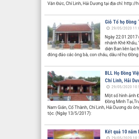
Văn Đức, Chí Linh, Hải Dương tại địa chỉ: http:/
Giỗ Tổ họ Đồng 
29/05/2020 11:
Ngày 22.01.2017 
nhánh Khê Khẩu, V
diện Ban liên lạc
đông đảo các ông bà, con cháu, dâu rể họ Đồng
BLL Họ Đồng Việ
Chí Linh, Hải D
29/05/2020 10:
Một số hình ảnh Đ
Đồng Minh Tại,Tr
Nam Gián, Cổ Thành, Chí Linh, Hải Dương do ôn
tộc. (Ngày 13/5/2017):
Kết quả 10 năm 
29/05/2020 10: