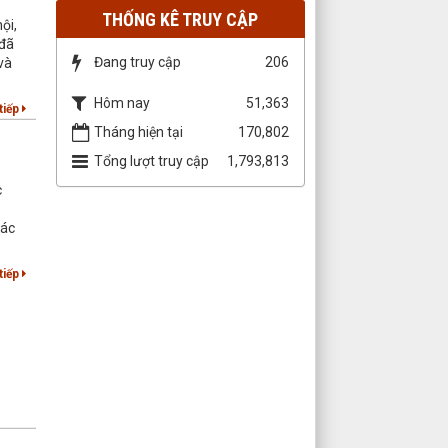
THỐNG KÊ TRUY CẬP
ội,
 đã
Đang truy cập
206
và
Hôm nay
51,363
tiếp
Tháng hiện tại
170,802
Tổng lượt truy cập
1,793,813
c
các
tiếp