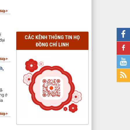
tiếp
ế
CÁC KÊNH THÔNG TIN HỌ
đại
ĐỒNG CHÍ LINH
tiếp
h,
g,
ng ở
ia
tiếp