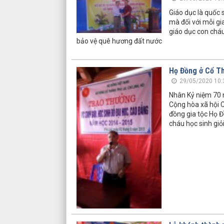
Giáo dục là quốc 
mà đối với mỗi gia
giáo dục con cháu
bảo vệ quê hương đất nước
Họ Đồng ở Cổ Th
29/05/2020 10:
Nhân Kỷ niệm 70
Cộng hòa xã hội 
đồng gia tộc Họ Đ
cháu học sinh giỏ