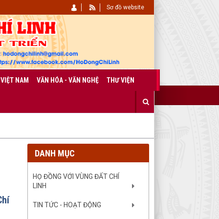
Sơ đồ website
 VIỆT NAM
VĂN HÓA - VĂN NGHỆ
THƯ VIỆN
DANH MỤC
HỌ ĐỒNG VỚI VÙNG ĐẤT CHÍ
LINH
Chí
TIN TỨC - HOẠT ĐỘNG