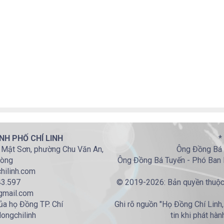
NH PHỐ CHÍ LINH
*
. Mật Sơn, phường Chu Văn An,
Ông Đồng Bá 
hòng
Ông Đồng Bá Tuyến - Phó Ban L
hilinh.com
43.597
© 2019-2026: Bản quyền thuộc 
gmail.com
ủa họ Đồng TP. Chí
Ghi rõ nguồn "Họ Đồng Chí Linh
dongchilinh
tin khi phát hàn