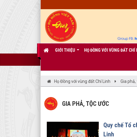
GIỚI THIỆU
HỌ ĐỒNG VỚI VÙNG ĐẤT CHÍ 
Họ Đồng với vùng đất Chí Linh
Gia phả,
GIA PHẢ, TỘC ƯỚC
Quy chế Tổ c
Linh