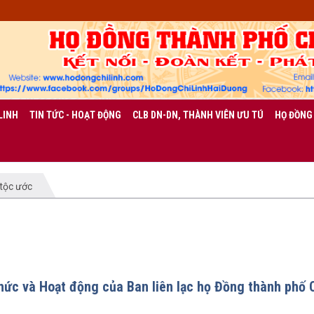
LINH
TIN TỨC - HOẠT ĐỘNG
CLB DN-DN, THÀNH VIÊN ƯU TÚ
HỌ ĐỒNG
 tộc ước
hức và Hoạt động của Ban liên lạc họ Đồng thành phố 