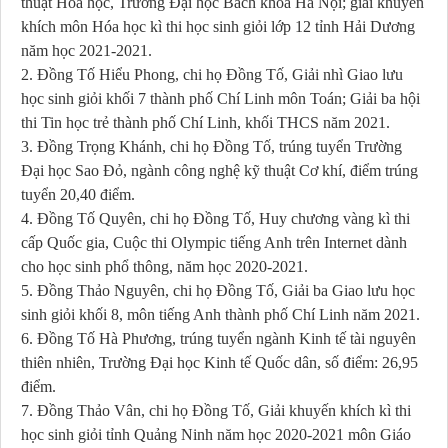
thuật Hóa học, Trường Đại học Bách khoa Hà Nội; giải khuyến
khích môn Hóa học kì thi học sinh giỏi lớp 12 tỉnh Hải Dương
năm học 2021-2021.
2. Đồng Tố Hiểu Phong, chi họ Đồng Tố, Giải nhì Giao lưu
học sinh giỏi khối 7 thành phố Chí Linh môn Toán; Giải ba hội
thi Tin học trẻ thành phố Chí Linh, khối THCS năm 2021.
3. Đồng Trọng Khánh, chi họ Đồng Tố, trúng tuyển Trường
Đại học Sao Đỏ, ngành công nghệ kỹ thuật Cơ khí, điểm trúng
tuyển 20,40 điểm.
4. Đồng Tố Quyên, chi họ Đồng Tố, Huy chương vàng kì thi
cấp Quốc gia, Cuộc thi Olympic tiếng Anh trên Internet dành
cho học sinh phổ thông, năm học 2020-2021.
5. Đồng Thảo Nguyên, chi họ Đồng Tố, Giải ba Giao lưu học
sinh giỏi khối 8, môn tiếng Anh thành phố Chí Linh năm 2021.
6. Đồng Tố Hà Phương, trúng tuyển ngành Kinh tế tài nguyên
thiên nhiên, Trường Đại học Kinh tế Quốc dân, số điểm: 26,95
điểm.
7. Đồng Thảo Vân, chi họ Đồng Tố, Giải khuyến khích kì thi
học sinh giỏi tỉnh Quảng Ninh năm học 2020-2021 môn Giáo