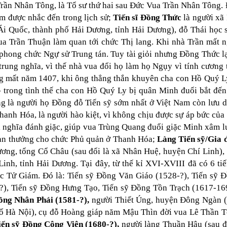
rần Nhân Tông, là Tổ sư thứ hai sau Đức Vua Trần Nhân Tông.
am được nhắc đến trong lịch sử;
Tiến sĩ Đồng Thức
là người xã
Ái Quốc, thành phố Hải Dương, tỉnh Hải Dương), đỗ Thái học 
a Trần Thuận làm quan tới chức Thị lang. Khi nhà Trần mất n
 phong chức Ngự sử Trung tán. Tuy tài giỏi nhưng Đồng Thức lạ
 trung nghĩa, vì thế nhà vua đổi họ làm họ Ngụy vì tính cương 
 mất năm 1407, khi ông thẳng thắn khuyên cha con Hồ Quý L
- trong tình thế cha con Hồ Quý Ly bị quân Minh đuổi bắt đến
g là người họ Đồng đỗ Tiến sỹ sớm nhất ở Việt Nam còn lưu 
Thanh Hóa, là người hào kiệt, vì không chịu được sự áp bức của
 nghĩa đánh giặc, giúp vua Trùng Quang đuổi giặc Minh xâm l
an thưởng cho chức Phủ quản ở Thanh Hóa;
Làng Tiến sỹ/Gia 
ơng, tổng Cổ Châu (sau đổi là xã Nhân Huệ, huyện Chí Linh),
nh, tỉnh Hải Dương. Tại đây, từ thế kỉ XVI-XVIII đã có 6 tiế
c Tử Giám. Đó là: Tiến sỹ Đồng Văn Giáo (1528-?), Tiến sỹ 
?), Tiến sỹ Đồng Hưng Tạo, Tiến sỹ Đồng Tồn Trạch (1617-16
ồng Nhân Phái (1581-?),
người Thiết Úng, huyện Đông Ngàn 
ố Hà Nội), cụ đỗ Hoàng giáp năm Mậu Thìn đời vua Lê Thần 
ến sỹ Đồng Công Viện (1680-?),
người làng Thuần Hậu (sau 