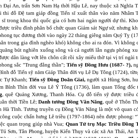
n Đại An, trấn Sơn Nam Hạ thời Hậu Lê, nay thuộc xã Nghĩa T
 thi đỗ Đệ tam giáp đồng Tiến sĩ xuất thân vào năm Nhâm 
n sĩ trong khoa thi quốc gia có hơn hai ngàn người dự thi. Kh
i được triều đình phân bổ chức quan Giám sát Ngự sử, nhưng kh
 phong tục đương thời vào ngày 22 tháng giêng năm Quý Tỵ (1
 thân trong gia đình nghèo khó) không cho ai ra đón. Vì không 
 quăng bút nghiên xuống sông và cả người lẫn ngựa phóng x
được dân làng vớt lên chôn cất rồi xây miếu thờ tại vị trí ngài 
 phong sắc "Trung đẳng thần";
Tiến sỹ Đồng Hưu (1687- ?),
ng
Bình đỗ Tiến sỹ năm Giáp Thân đời vụ Lê Dụ Tông (1724), từn
hức Tự Khanh;
Tiến sỹ Đồng Doãn Giai,
người xã Hùng Sơn, h
ăm Bính Thìn đời vua Lê Ý Tông (1736), làm quan Tổng đốc 
g
, quê Quảng Xương, Thanh Hóa. Cụ đỗ tiến sỹ được triều 
ân thời Tiền Lê;
Danh tướng Đồng Văn Năng
, quê ở Thôn T
h Hà Tĩnh. Tương truyền cụ Đồng Văn Năng là một võ quan có
g công cuộc chấn hưng Lê triều (1797-1864) nên được phong: 
iệc quan trọng giúp nhà Vua;
Quan Tứ trụ Mạc Triều
Đồng T
 Tú Sơn, Tân Phong, huyện Kiến Thụy và các xã An Thái, An T