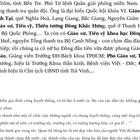
Trôm, tỉnh Bến Tre. Phó Tư lệnh Quân giải phóng miền Nam.
g thanh tra quân đội. Ông là đại biểu Quốc hội khóa VI.
Giáo
h Tại
, quê Nghĩa Hoà, Lạng Giang, Bắc Giang, Nguyên Giám
áo sư, Tiến sỹ, Thiếu tướng Đồng Khắc Hưn
g, quê ở Thanh 
Y- Bộ Quốc Phòng… Ta còn có
Giáo sư, Tiến sỹ khoa học Đồn
 Huế, nguyên Tổng thanh tra Bộ Canh Nông - con chim đầu đà
hiệp; rồi chúng ta có nữ họ Đồng đầu tiên vừa được phong Giá
Đào
, Giảng viên Trường ĐH Bách khoa TPHCM;
Phó Giáo sư, 
ương, hiện là Trưởng Khoa thần kinh, Bệnh viện Việt - Đức;
inh hiện là Chủ tịch UBND tỉnh Trà Vinh,...
nhiều gia đình cùng huyết thống, có từ lâu ở nước ta. Họ của các dân tộc không 
ác nhau.
 thành như một tổ chức của những người có chung huyết thống, cùng một ông tổ
phần mộ tổ tiên, có trưởng tộc, trưởng chi, có ruộng hương hỏa, có gia lễ …”
uồn danh gia vọng tộc. Quan hệ dòng họ là nét đẹp văn hóa của người Việt đã đượ
ng thành cùng đất nước, các thành viên của các dòng họ đã làm đẹp cho nhà, cho 