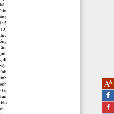
hái,
Thìn
oảng
i về
713)
chịu
uống
trẫm
ười
g đi
uyện
tỉnh
đình
hanh
 tài
“Tán
iến
iến,