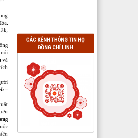
hấu
rong
Hóa,
Lắk,
CÁC KÊNH THÔNG TIN HỌ
Đồng
ĐỒNG CHÍ LINH
 nói
u và
tích
gười
ch –
xuất
tiêu
ương
huộc
hiền