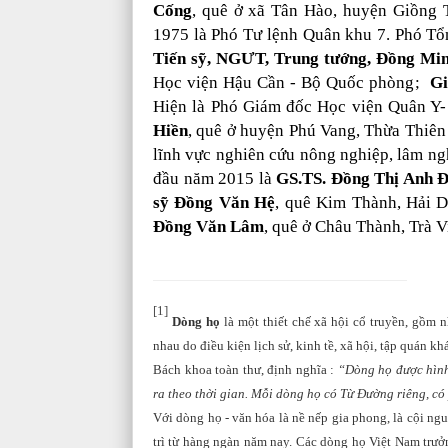
Cống
, quê ở xã Tân Hào, huyện Giồng 
1975 là Phó Tư lệnh Quân khu 7. Phó Tổn
Tiến sỹ, NGƯT, Trung tướng, Đồng Min
Học viện Hậu Cần - Bộ Quốc phòng;
Gi
Hiện là Phó Giám đốc Học viện Quân 
Hiền
, quê ở huyện Phú Vang, Thừa Thiên
lĩnh vực nghiên cứu nông nghiệp, lâm ng
đầu năm 2015 là
GS.TS. Đồng Thị Anh 
sỹ Đồng Văn Hệ
, quê Kim Thành, Hải D
Đồng Văn Lâm
, quê ở Châu Thành, Trà V
[1]
Dòng họ
là một thiết chế xã hội cổ truyền, gồm 
nhau do điều kiện lịch sử, kinh tề, xã hội, tập quán kh
Bách khoa toàn thư, định nghĩa :
“Dòng họ được hình
ra theo thời gian. Mỗi dòng họ có Từ Đường riêng, có 
Với dòng họ - văn hóa là nề nếp gia phong, là cội ng
trì từ hàng ngàn năm nay. Các dòng họ Việt Nam trưở