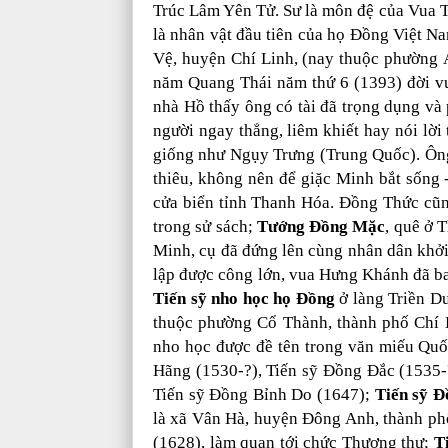
Trúc Lâm Yên Tử. Sư là môn đệ của Vua T
là nhân vật đầu tiên của họ Đồng Việt N
Vệ, huyện Chí Linh, (nay thuộc phường 
năm Quang Thái năm thứ 6 (1393) đời vu
nhà Hồ thấy ông có tài đã trọng dụng và
người ngay thẳng, liêm khiết hay nói lời
giống như Ngụy Trưng (Trung Quốc). Ông
thiêu, không nên để giặc Minh bắt sống 
cửa biển tỉnh Thanh Hóa. Đồng Thức cũn
trong sử sách;
Tướng Đồng Mặc
, quê ở 
Minh, cụ đã đứng lên cùng nhân dân khởi
lập được công lớn, vua Hưng Khánh đã b
Tiến sỹ nho học họ Đồng
ở làng Triền Dư
thuộc phường Cổ Thành, thành phố Chí Li
nho học được đề tên trong văn miếu Quố
Hãng (1530-?), Tiến sỹ Đồng Đắc (1535-
Tiến sỹ Đồng Bỉnh Do (1647);
Tiến sỹ Đ
là xã Vân Hà, huyện Đông Anh, thành ph
(1628), làm quan tới chức Thượng thư;
Ti