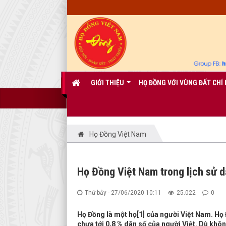
GIỚI THIỆU
HỌ ĐỒNG VỚI VÙNG ĐẤT CHÍ 
Họ Đồng Việt Nam
Họ Đồng Việt Nam trong lịch sử d
Thứ bảy - 27/06/2020 10:11
25.022
0
Họ Đồng là một họ[1] của người Việt Nam. Họ 
chưa tới 0,8 % dân số của người Việt. Dù khô