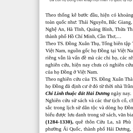
Bà con họ Đồng trên khắp mọi miền Tổ quốc tụ hội 
Theo thống kê bước đầu, hiện có khoảng
toàn quốc như: Thái Nguyên, Bắc Giang,
Nghệ An, Hà Tĩnh, Quảng Bình, Thừa Th
thành phố Hồ Chí Minh, Cần Thơ,…
Theo TS. Đồng Xuân Thụ, Tổng biên tập 
Việt Nam, nguồn gốc họ Đồng tại Việt N
riêng vẫn là vấn đề mà các chi họ, các 
nghiên cứu, hiện nay chưa có nghiên cứu
của họ Đồng ở Việt Nam.
Theo nghiên cứu của TS. Đồng Xuân Thành
họ Đồng đã định cư ở đó từ thời nhà Trần
Chí Linh thuộc đất Hải Dương
ngày nay.
Nghiên cứu sử sách và các thư tịch cổ, c
sắc trong lịch sử dân tộc và dòng họ Đồ
biểu được lưu danh trong sử sách, văn bi
(1284-1330),
quê thôn Cửu La, xã Phù 
phường Ái Quốc, thành phố Hải Dương, t