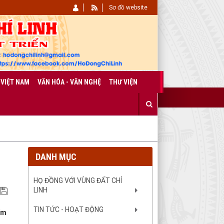
Sơ đồ website
 VIỆT NAM
VĂN HÓA - VĂN NGHỆ
THƯ VIỆN
DANH MỤC
HỌ ĐỒNG VỚI VÙNG ĐẤT CHÍ
LINH
TIN TỨC - HOẠT ĐỘNG
ếm