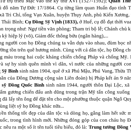
Tứ trụ triều Mạc vào thế kỷ thứ XVI (1527-1592);
Quan Thư
thi đỗ năm Tự Đức 17/1864. Cụ từng làm quan Huấn đạo tỉnh 
 xã Tri Chỉ, tổng Vạn Xuân, huyện Thụy Anh, phủ Kiến Xương,
 Thái Bình;
Cụ Đồng Sỹ Vịnh (1833),
ở Huế, cụ đỗ đạt thời vu
n trọng như: Ngự tiền văn phòng; Tham tri bộ lễ; Chánh chủ 
 kỳ hiệp lý (võ), Giám đốc thông bửu (ngân hàng),...
hững người con họ Đồng chúng ta vẫn dựa vào nhau, đùm bọc n
rường tồn trên quê hương mình. Cùng với cả dân tộc, họ Đồng c
g máu trong hai cuộc kháng chiến chống Pháp và chống Mỹ. 
à sự hy sinh quên mình vì dân, vì nước của những người co
 Sỹ Bình
sinh năm 1904, quê ở xã Phú Mậu, Phú Vang, Thừa T
thân của Đông Dương cộng sản Liên đoàn) bị Pháp kết án 9 nă
ệt sỹ Đồng Quốc Bình
sinh năm 1944, người thôn Đại Lộc, xã 
t tấm gương chiến đấu anh dũng trong trận Mỹ tấn công xuống
đã lấy tên ông để đặt tên cho một phường thuộc quận Ngô Qu
ng liệt sỹ họ Đồng khác nữa...
yền thống tốt đẹp của dân tộc và dòng họ, gắng làm hết sức 
quốc, trong tình hình mới. Những đóng góp của con cháu họ 
 nêu ra một số ít tên tuổi tiêu biểu, đó là:
Trung tướng Đồng 