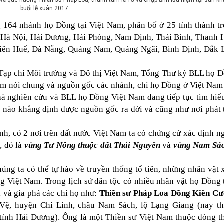
về quê hương Thiền sư Pháp Loa, thành tâm lễ Tổ và chụp ảnh lưu niệm tại sân k
buổi lễ xuân 2017
 164 nhánh họ Đồng tại Việt Nam, phân bố ở 25 tỉnh thành t
 Hà Nội, Hải Dương, Hải Phòng, Nam Định, Thái Bình, Thanh 
iên Huế, Đà Nẵng, Quảng Nam, Quảng Ngãi, Bình Định, Đắk 
Tạp chí Môi trường và Đô thị Việt Nam, Tổng Thư ký BLL họ 
am nói chung và nguồn gốc các nhánh, chi họ Đồng ở Việt Nam
nhà nghiên cứu và BLL họ Đồng Việt Nam đang tiếp tục tìm hiể
 nào khẳng định được nguồn gốc ra đời và cũng như nơi phát 
, có 2 nơi trên đất nước Việt Nam ta có chứng cứ xác định n
, đó là
vùng Tư Nông thuộc đất Thái Nguyên
và
vùng Nam Sá
húng ta có thể tự hào về truyền thống tổ tiên, những nhân vật 
ng Việt Nam. Trong lịch sử dân tộc có nhiều nhân vật họ Đồng 
a và gia phả các chi họ như:
Thiền sư Pháp Loa Đồng Kiên C
Vệ, huyện Chí Linh, châu Nam Sách, lộ Lạng Giang (nay t
ỉnh Hải Dương). Ông là một Thiền sư Việt Nam thuộc dòng t