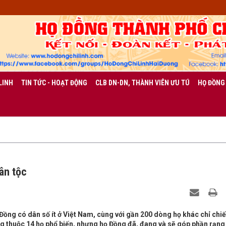
LINH
TIN TỨC - HOẠT ĐỘNG
CLB DN-DN, THÀNH VIÊN ƯU TÚ
HỌ ĐỒNG
ân tộc
Đồng có dân số ít ở Việt Nam, cùng với gần 200 dòng họ khác chỉ chi
ng thuộc 14 họ phổ biến, nhưng họ Đồng đã, đang và sẽ góp phần rạng