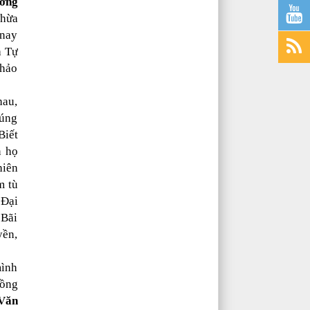
ơng
Thừa
 nay
a Tự
khảo
hau,
húng
Biết
n họ
hiên
m tù
Đại
 Bãi
yền,
mình
Đồng
Văn