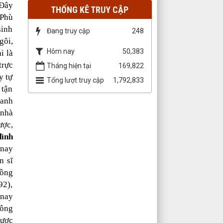
 Đây
THỐNG KÊ TRUY CẬP
 Phù
sinh
Đang truy cập
248
gôi,
Hôm nay
50,383
i là
trực
Tháng hiện tại
169,822
y tự
Tổng lượt truy cập
1,792,833
 tận
danh
 nhà
ược,
đình
 nay
n sĩ
Đồng
92),
(nay
Tông
được