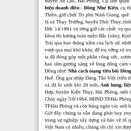
huyện An Lão, Hải Phòng. Cụ làm quan 
biện doanh điền - Đồng Như Kiên
, cụ 
Thiên, giữ chức Tri phủ Ninh Giang, quê
là xã Thụy Trường, huyện Thái Thụy, tỉnh
Đức 14/1861 và từng giữ các chức vụ qua
khoa thi hương toàn miền Bắc (văn); Kinh
Trải qua bao thăng trầm của lịch sử, n
vượt qua mọi khó khăn, để trụ vững và t
ta đã đóng góp một phần công sức, xươn
bao tấm gương sáng về lòng dũng cảm v
Đồng như:
Nhà cách mạng tiền bối Đồng
Huế. Ông gia nhập Đảng Tân Việt (tiền 
và đã hi sinh khi 28 tuổi
. Anh hùng, li
Hợp, huyện Kiến Thụy, Hải Phòng, mộ
Cháy ngày 5/8/1964. HĐND TP.Hải Phòng 
TP.Hải Phòng và còn hàng ngàn các anh hù
Giờ đây chúng ta vẫn đang phát huy tru
trong sự nghiệp xây dựng và bảo vệ tổ 
Việt Nam có nhiều, chúng tôi chỉ xin được