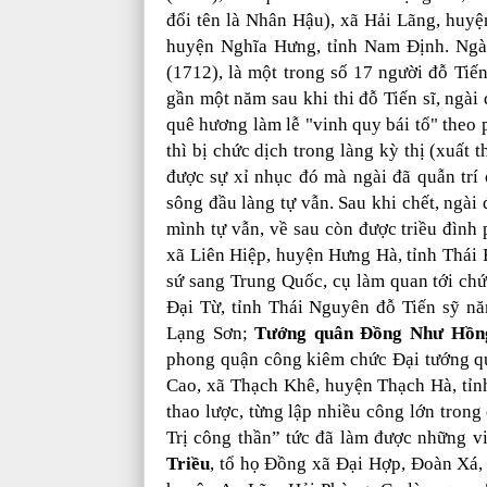
đổi tên là Nhân Hậu), xã Hải Lãng, huyệ
huyện Nghĩa Hưng, tỉnh Nam Định. Ngài
(1712), là một trong số 17 người đỗ Tiế
gần một năm sau khi thi đỗ Tiến sĩ, ngà
quê hương làm lễ "vinh quy bái tổ" theo
thì bị chức dịch trong làng kỳ thị (xuất
được sự xỉ nhục đó mà ngài đã quẫn trí
sông đầu làng tự vẫn. Sau khi chết, ngài 
mình tự vẫn, về sau còn được triều đình
xã Liên Hiệp, huyện Hưng Hà, tỉnh Thái 
sứ sang Trung Quốc, cụ làm quan tới c
Đại Từ, tỉnh Thái Nguyên đỗ Tiến sỹ n
Lạng Sơn;
Tướng quân Đồng Như Hồn
phong quận công kiêm chức Đại tướng qu
Cao, xã Thạch Khê, huyện Thạch Hà, tỉn
thao lược, từng lập nhiều công lớn tron
Trị công thần” tức đã làm được những v
Triều
, tổ họ Đồng xã Đại Hợp, Đoàn Xá,