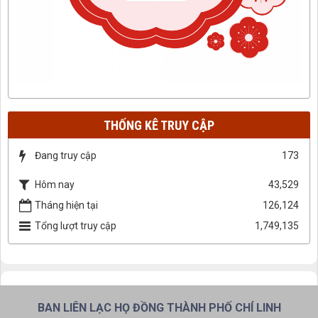
THỐNG KÊ TRUY CẬP
Đang truy cập
173
Hôm nay
43,529
Tháng hiện tại
126,124
Tổng lượt truy cập
1,749,135
BAN LIÊN LẠC HỌ ĐỒNG THÀNH PHỐ CHÍ LINH