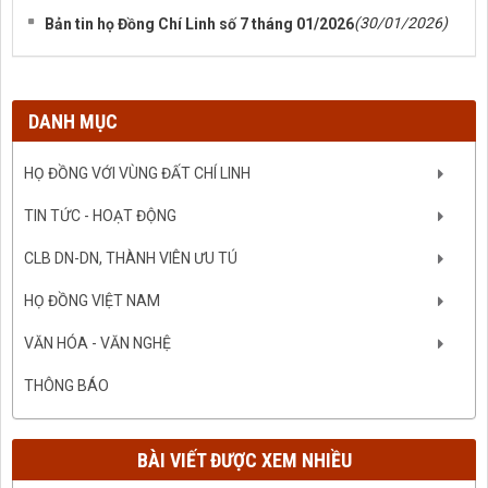
(30/01/2026)
Bản tin họ Đồng Chí Linh số 7 tháng 01/2026
DANH MỤC
HỌ ĐỒNG VỚI VÙNG ĐẤT CHÍ LINH
TIN TỨC - HOẠT ĐỘNG
CLB DN-DN, THÀNH VIÊN ƯU TÚ
HỌ ĐỒNG VIỆT NAM
VĂN HÓA - VĂN NGHỆ
THÔNG BÁO
BÀI VIẾT ĐƯỢC XEM NHIỀU