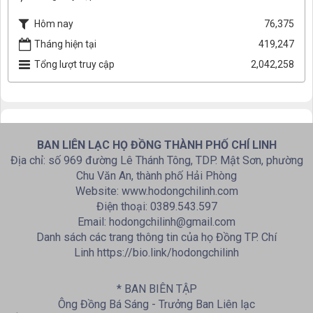
Hôm nay
76,375
Tháng hiện tại
419,247
Tổng lượt truy cập
2,042,258
BAN LIÊN LẠC HỌ ĐỒNG THÀNH PHỐ CHÍ LINH
Địa chỉ: số 969 đường Lê Thánh Tông, TDP. Mật Sơn, phường
Chu Văn An, thành phố Hải Phòng
Website: www.hodongchilinh.com
Điện thoại: 0389.543.597
Email: hodongchilinh@gmail.com
Danh sách các trang thông tin của họ Đồng TP. Chí
Linh https://bio.link/hodongchilinh
* BAN BIÊN TẬP
Ông Đồng Bá Sáng - Trưởng Ban Liên lạc