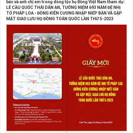
bác và anh chị em trong dòng tộc họ Đồng Việt Nam tham dự:
LỄ CẦU QUỐC THÁI DÂN AN, TƯỞNG NIỆM 693 NĂM ĐỆ NHỊ
TỔ PHÁP LOA - ĐỒNG KIÊN CƯƠNG NHẬP NIẾP BÀN VÀ GẶP
MẶT GIAO LƯU HỌ ĐỒNG TOÀN QUỐC LẦN THỨ 5-2023