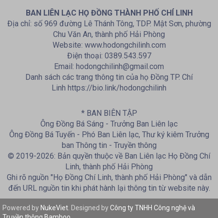
BAN LIÊN LẠC HỌ ĐỒNG THÀNH PHỐ CHÍ LINH
Địa chỉ: số 969 đường Lê Thánh Tông, TDP. Mật Sơn, phường
Chu Văn An, thành phố Hải Phòng
Website: www.hodongchilinh.com
Điện thoại: 0389.543.597
Email: hodongchilinh@gmail.com
Danh sách các trang thông tin của họ Đồng TP. Chí
Linh https://bio.link/hodongchilinh
* BAN BIÊN TẬP
Ông Đồng Bá Sáng - Trưởng Ban Liên lạc
Ông Đồng Bá Tuyến - Phó Ban Liên lạc, Thư ký kiêm Trưởng
ban Thông tin - Truyền thông
© 2019-2026: Bản quyền thuộc về Ban Liên lạc Họ Đồng Chí
Linh, thành phố Hải Phòng
Ghi rõ nguồn "Họ Đồng Chí Linh, thành phố Hải Phòng" và dẫn
đến URL nguồn tin khi phát hành lại thông tin từ website này.
Powered by
NukeViet
. Designed by
Công ty TNHH Công nghệ và
Truyền thông Bamboo