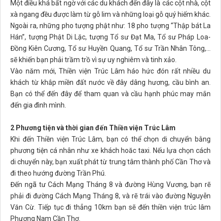
Một điều khá bất ngờ với các du khách đến đây là các cột nhà, cột
xà ngang đều được làm từ gỗ lim và những loại gỗ quý hiếm khác.
Ngoài ra, những pho tượng phật như: 18 pho tượng “Thập bát La
Hán”, tượng Phật Di Lặc, tượng Tổ sư Đạt Ma, Tổ sư Pháp Loa-
Đồng Kiên Cương, Tổ sư Huyền Quang, Tổ sư Trần Nhân Tông,...
sẽ khiến bạn phải trầm trồ vì sự uy nghiêm và tinh xảo.
Vào năm mới, Thiền viện Trúc Lâm háo hức đón rất nhiều du
khách từ khắp miền đất nước về đây dâng hương, cầu bình an.
Bạn có thể đến đây để tham quan và cầu hạnh phúc may mắn
đến gia đình mình.
2 Phương tiện và thời gian đến Thiền viện Trúc Lâm
Khi đến Thiền viện Trúc Lâm, bạn có thể chọn di chuyển bằng
phương tiện cá nhân như xe khách hoăc taxi. Nếu lựa chọn cách
di chuyển này, bạn xuất phát từ trung tâm thành phố Cần Thơ và
đi theo hướng đường Trần Phú.
Đến ngã tư Cách Mạng Tháng 8 và đường Hùng Vương, bạn rẽ
phải đi đường Cách Mạng Tháng 8, và rẽ trái vào đường Nguyễn
Văn Cừ. Tiếp tục đi thẳng 10km bạn sẽ đến thiền viện trúc lâm
Phương Nam Cần Thơ.