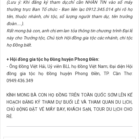
(Lưu ý: Khi đăng ký tham dự,chỉ cần NHẮN TIN vào số máy
thường trực Ban Tổ chức - Ban liên lạc 0912.345.014 ghi rõ họ
tên, thuộc nhánh, chi tộc, số lượng người tham dự, tên trưởng
đoàn....).
Rất mong bà con, anh chị em lan tỏa thông tin chương trình Đại lễ
này cho Trưởng tộc, Chủ tịch Hội đồng gia tộc các nhánh, chi tộc
họ Đồng biết.
+ Hội đồng gia tộc họ Đồng huyện Phong Điền:
- Ông Đồng Việt Hải, Uỷ viên BLL họ Đồng Việt Nam; Đại diện Hội
đồng gia tộc họ Đồng huyện Phong Điền, TP. Cần Thơ:
0949.436.349
KÍNH MONG BÀ CON HỌ ĐỒNG TRÊN TOÀN QUỐC SỚM LÊN KẾ
HOẠCH ĐĂNG KÝ THAM DỰ BUỔI LỄ VÀ THAM QUAN DU LỊCH,
CHỦ ĐỘNG ĐẶT VÉ MÁY BAY, KHÁCH SẠN, TOUR DU LỊCH CHO
RẺ.