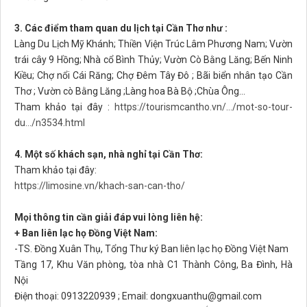
3. Các điểm tham quan du lịch tại Cần Thơ như :
Làng Du Lịch Mỹ Khánh; Thiền Viện Trúc Lâm Phương Nam; Vườn
trái cây 9 Hồng; Nhà cổ Bình Thủy; Vườn Cò Bằng Lăng; Bến Ninh
Kiều; Chợ nổi Cái Răng; Chợ Đêm Tây Đô ; Bãi biển nhân tạo Cần
Thơ ; Vườn cò Bằng Lăng ;Làng hoa Bà Bộ ;Chùa Ông...
Tham khảo tại đây :
https://tourismcantho.vn/.../mot-so-tour-
du.../n3534.html
4. Một số khách sạn, nhà nghỉ tại Cần Thơ:
Tham khảo tại đây:
https://limosine.vn/khach-san-can-tho/
Mọi thông tin cần giải đáp vui lòng liên hệ:
+ Ban liên lạc họ Đồng Việt Nam:
-TS. Đồng Xuân Thụ, Tổng Thư ký Ban liên lạc họ Đồng Việt Nam
Tầng 17, Khu Văn phòng, tòa nhà C1 Thành Công, Ba Đình, Hà
Nội
Điện thoại: 0913220939 ; Email: dongxuanthu@gmail.com