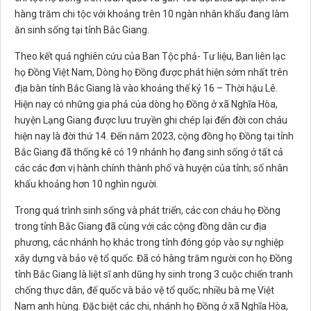
hàng trăm chi tộc với khoảng trên 10 ngàn nhân khẩu đang làm
ăn sinh sống tại tỉnh Bắc Giang.
Theo kết quả nghiên cứu của Ban Tộc phả- Tư liệu, Ban liên lạc
họ Đồng Việt Nam, Dòng họ Đồng được phát hiện sớm nhất trên
địa bàn tỉnh Bắc Giang là vào khoảng thế kỷ 16 – Thời hậu Lê.
Hiện nay có những gia phả của dòng họ Đồng ở xã Nghĩa Hòa,
huyện Lạng Giang được lưu truyền ghi chép lại đến đời con cháu
hiện nay là đời thứ 14. Đến năm 2023, cộng đồng họ Đồng tại tỉnh
Bắc Giang đã thống kê có 19 nhánh họ đang sinh sống ở tất cả
các các đơn vị hành chính thành phố và huyện của tỉnh; số nhân
khẩu khoảng hơn 10 nghìn người.
Trong quá trình sinh sống và phát triển, các con cháu họ Đồng
trong tỉnh Bắc Giang đã cùng với các cộng đồng dân cư địa
phương, các nhánh họ khác trong tỉnh đóng góp vào sự nghiệp
xây dựng và bảo vệ tổ quốc. Đã có hàng trăm người con họ Đồng
tỉnh Bắc Giang là liệt sĩ anh dũng hy sinh trong 3 cuộc chiến tranh
chống thực dân, đế quốc và bảo vệ tổ quốc; nhiều bà mẹ Việt
Nam anh hùng. Đặc biệt các chi, nhánh họ Đồng ở xã Nghĩa Hòa,