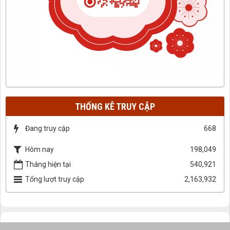
THỐNG KÊ TRUY CẬP
Đang truy cập
668
Hôm nay
198,049
Tháng hiện tại
540,921
Tổng lượt truy cập
2,163,932