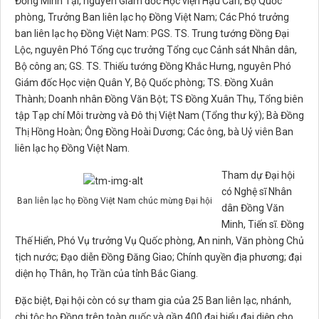
Đồng Minh Tại, nguyên Giám đốc Học viện Hậu Cần, Bộ Quốc
phòng, Trưởng Ban liên lạc họ Đồng Việt Nam; Các Phó trưởng
ban liên lạc họ Đồng Việt Nam: PGS. TS. Trung tướng Đồng Đại
Lộc, nguyên Phó Tổng cục trưởng Tổng cục Cảnh sát Nhân dân,
Bộ công an; GS. TS. Thiếu tướng Đồng Khắc Hưng, nguyên Phó
Giám đốc Học viện Quân Y, Bộ Quốc phòng; TS. Đồng Xuân
Thành; Doanh nhân Đồng Văn Bột; TS Đồng Xuân Thụ, Tổng biên
tập Tạp chí Môi trường và Đô thị Việt Nam (Tổng thư ký); Bà Đồng
Thị Hồng Hoàn; Ông Đồng Hoài Dương; Các ông, bà Uỷ viên Ban
liên lạc họ Đồng Việt Nam.
Tham dự Đại hội
có Nghệ sĩ Nhân
Ban liên lạc họ Đồng Việt Nam chúc mừng Đại hội
dân Đồng Văn
Minh, Tiến sĩ. Đồng
Thế Hiển, Phó Vụ trưởng Vụ Quốc phòng, An ninh, Văn phòng Chủ
tịch nước; Đạo diễn Đồng Đăng Giao; Chính quyền địa phương; đại
diện họ Thân, họ Trần của tỉnh Bắc Giang.
Đặc biệt, Đại hội còn có sự tham gia của 25 Ban liên lạc, nhánh,
chi tộc họ Đồng trên toàn quốc và gần 400 đại biểu đại diện cho