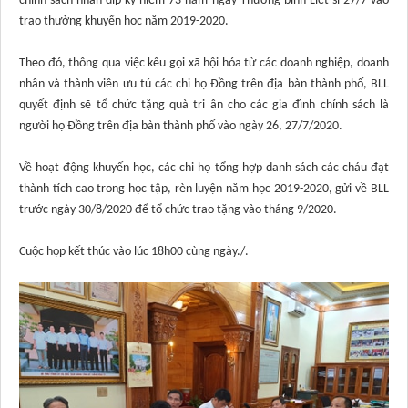
chính sách nhân dịp kỷ niệm 73 năm ngày Thương binh Liệt sĩ 27/7 vào
trao thưởng khuyến học năm 2019-2020.
Theo đó, thông qua việc kêu gọi xã hội hóa từ các doanh nghiệp, doanh
nhân và thành viên ưu tú các chi họ Đồng trên địa bàn thành phố, BLL
quyết định sẽ tổ chức tặng quà tri ân cho các gia đình chính sách là
người họ Đồng trên địa bàn thành phố vào ngày 26, 27/7/2020.
Về hoạt động khuyến học, các chi họ tổng hợp danh sách các cháu đạt
thành tích cao trong học tập, rèn luyện năm học 2019-2020, gửi về BLL
trước ngày 30/8/2020 để tổ chức trao tặng vào tháng 9/2020.
Cuộc họp kết thúc vào lúc 18h00 cùng ngày./.