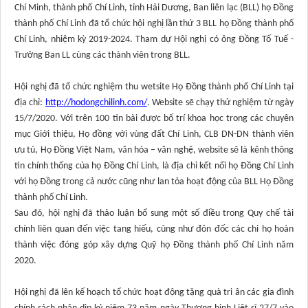
Chí Minh, thành phố Chí Linh, tỉnh Hải Dương, Ban liên lạc (BLL) họ Đồng
thành phố Chí Linh đã tổ chức hội nghị lần thứ 3 BLL họ Đồng thành phố
Chí Linh, nhiệm kỳ 2019-2024. Tham dự Hội nghị có ông Đồng Tố Tuế -
Trưởng Ban LL cùng các thành viên trong BLL.
Hội nghị đã tổ chức nghiệm thu wetsite Họ Đồng thành phố Chí Linh tại
địa chỉ:
http://hodongchilinh.com/
. Website sẽ chạy thử nghiệm từ ngày
15/7/2020. Với trên 100 tin bài được bố trí khoa học trong các chuyên
mục Giới thiệu, Họ đồng với vùng đất Chí Linh, CLB DN-DN thành viên
ưu tú, Họ Đồng Việt Nam, văn hóa – văn nghệ, website sẽ là kênh thông
tin chính thống của họ Đồng Chí Linh, là địa chỉ kết nối họ Đồng Chí Linh
với họ Đồng trong cả nước cũng như lan tỏa hoạt động của BLL Họ Đồng
thành phố Chí Linh.
Sau đó, hội nghị đã thảo luận bổ sung một số điều trong Quy chế tài
chính liên quan đến việc tang hiếu, cũng như đôn đốc các chi họ hoàn
thành việc đóng góp xây dựng Quỹ họ Đồng thành phố Chí Linh năm
2020.
Hội nghị đã lên kế hoạch tổ chức hoạt động tặng quà tri ân các gia đình