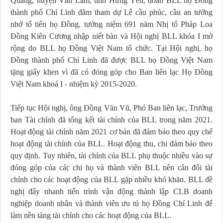
Quang, huyện Văn Lâm, tỉnh Hưng Yên, đoàn BLL họ Đồng
thành phố Chí Linh đãm tham dự Lễ cầu phúc, cầu an tưởng
nhớ tổ tiên họ Đồng, tưởng niệm 691 năm Nhị tổ Pháp Loa
Đồng Kiên Cương nhập niết bàn và Hội nghị BLL khóa I mở
rộng do BLL họ Đồng Việt Nam tổ chức. Tại Hội nghị, họ
Đồng thành phố Chí Linh đã được BLL họ Đồng Việt Nam
tặng giấy khen vì đã có đóng góp cho Ban liên lạc Họ Đồng
Việt Nam khoá I - nhiệm kỳ 2015-2020.
Tiếp tục Hội nghị, ông Đồng Văn Vũ, Phó Ban liên lạc, Trưởng
ban Tài chính đã tổng kết tài chính của BLL trong năm 2021.
Hoạt động tài chính năm 2021 cơ bản đã đảm bảo theo quy chế
hoạt động tài chính của BLL. Hoạt động thu, chi đảm bảo theo
quy định. Tuy nhiên, tài chính của BLL phụ thuộc nhiều vào sự
đóng góp của các chi họ và thành viên BLL nên cân đối tài
chính cho các hoạt động của BLL gặp nhiều khó khăn. BLL đề
nghị đẩy nhanh tiến trình vận động thành lập CLB doanh
nghiệp doanh nhân và thành viên ưu tú họ Đồng Chí Linh để
làm nền tảng tài chính cho các hoạt động của BLL.