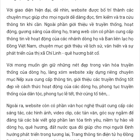
Với giao diện hiện đại, dễ nhìn, website được bố trí thành các
chuyên mục giúp cho mọi người dễ dàng đọc, tìm kiếm và tra cứu
thông tin khi cần. Ngoài phần giới thiệu về truyền thống, hoạt
động, gương sáng của dòng họ, trang web còn có phần cung cấp
thông tin về hoạt động của các nhánh dòng họ và Ban liên lạc họ
Đồng Việt Nam, chuyên mục giới thiệu về lịch sử, văn hiến và sự
phát triển của thị xã Chí Linh - quê hương bát cổ.
Với mong muốn gìn giữ những nét đẹp trong văn hóa truyền
thống của dòng họ, làng xóm website xây dựng riêng chuyên
mục Nếp xưa cung cấp thông tin, giới thiệu các truyền thống tốt
đẹp về cách thức hoạt động của các dòng họ, phong tục truyền
thống của dân tộc, phong tục lễ tết, thờ cúng tổ tiên,...
Ngoài ra, website còn có phần văn học nghệ thuật cung cấp các
sáng tác, các hình ảnh, video clip, các tản văn, góc suy ngẫm để
đăng tải các bài viết góp phần lan tỏa tình yêu, niềm tự hào về
dòng họ, quê hương, đất nước qua đó giúp cho mọi người Định
hướng phát triển trong tương lai, Trang thông tin điện tử họ Đồng