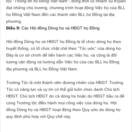
tộc
“Thông tin họ Đồng Việt Nam”
; đồng thời có nhiệm vụ truyền
đạt những chủ trương, chương trình hoạt động Việc họ của BLL
họ Đồng Việt Nam đến các thành viên BLL họ Đồng tại địa
phương.
Điều 9:
Các Hội đồng Dòng họ và HĐGT họ Đồng
Hội đồng Dòng họ và HĐGT họ Đồng là tổ chức dòng họ theo
huyết thống, có tổ chức chặt chẽ theo “Tộc ước” của dòng họ.
Đây là cơ sở chính để tiến hành các Việc họ, và cũng là đối
tượng vận động và hướng dẫn Việc họ của các BLL họ Đồng
địa phương và BLL họ Đồng Việt
Nam
.
Trưởng Tộc là một thành viên đương nhiên của HĐGT. Trưởng
Tộc có năng lực và uy tín có thể giữ luôn chức danh Chủ tịch
HĐGT. Chủ tịch HĐGT do cả dòng họ hoặc do HĐGT bầu ra để
cùng Trưởng tộc điều hành mọi công việc của dòng họ. Hội
đồng Dòng họ và HĐGT hoạt động theo Quy ước do dòng họ
quy định phù hợp với Quy chế này.