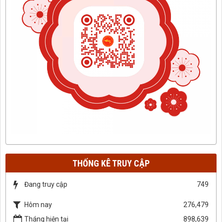
THỐNG KÊ TRUY CẬP
Đang truy cập
749
Hôm nay
276,479
Tháng hiện tại
898,639