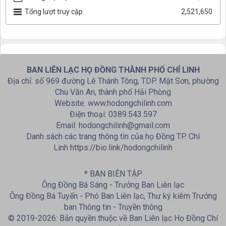
Tổng lượt truy cập
2,521,650
BAN LIÊN LẠC HỌ ĐỒNG THÀNH PHỐ CHÍ LINH
Địa chỉ: số 969 đường Lê Thánh Tông, TDP. Mật Sơn, phường
Chu Văn An, thành phố Hải Phòng
Website: www.hodongchilinh.com
Điện thoại: 0389.543.597
Email: hodongchilinh@gmail.com
Danh sách các trang thông tin của họ Đồng TP. Chí
Linh https://bio.link/hodongchilinh
* BAN BIÊN TẬP
Ông Đồng Bá Sáng - Trưởng Ban Liên lạc
Ông Đồng Bá Tuyến - Phó Ban Liên lạc, Thư ký kiêm Trưởng
ban Thông tin - Truyền thông
© 2019-2026: Bản quyền thuộc về Ban Liên lạc Họ Đồng Chí