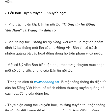
viên.
-
Tiểu ban Tuyên truyền – Khuyến học:
-
Phụ trách biên tập Bản tin nội tộc
“Thông tin họ Đồng
Việt
Nam
” và Trang tin điện tử
-
Bản tin nội tộc “
Thông tin họ Đồng Việt
Nam
” là một ấn phẩm
định kỳ ba tháng một lần của họ Đồng VN. Bản tin có trách
nhiệm quảng bá các hoạt động dòng họ trên phạm vi cả nước.
- Một số Uỷ viên Ban biên tập phụ trách từng chuyên mục hoặc
một số công việc chung của Bản tin nội tộc.
- Trang tin điện tử
www.hodong.vn
là một cổng thông tin điện tử
của họ Đồng Việt
Nam
, có trách nhiệm thường xuyên quảng bá
các hoạt động của dòng họ.
-
Thực hiện công tác khuyến học, thường xuyên thu thập thông
tin về các đối tượng để vinh danh nhân tài, trao Giải thưởng