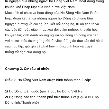
tự nguyện của những người họ Đồng Việt
Nam
, hoạt động trong
khuôn khổ Pháp luật của Nhà nước Việt
Nam
Mục đích tổ chức và hoạt động của Họ Đồng Việt Nam là tập
hợp, đoàn kết tất cả những người họ Đồng có chung tâm
nguyện hướng về cội nguồn, kết nối dòng họ, tri ân tiên tổ và
các bậc tiền bối, giúp nhau xoá đói giảm nghèo; khuyến học
khuyến tài; vinh danh những người họ Đồng có công với dân
với nước; biểu dương “người tốt việc tốt”; giáo dục các thế hệ đi
sau học tập, giữ gìn và phát huy những tinh hoa và truyền
thống tốt đẹp của dòng họ.
Chương 2. Cơ cấu tổ chức
Điều 2.
Họ Đồng Việt Nam được hình thành theo 2 cấp:
1/
Họ Đồng toàn quốc
(gọi là BLL họ Đồng Việt
Nam
)
2/
Họ Đồng các tỉnh, thành phố trực thuộc TW
(Gọi là BLL họ
Đồng tỉnh,Thành phố)