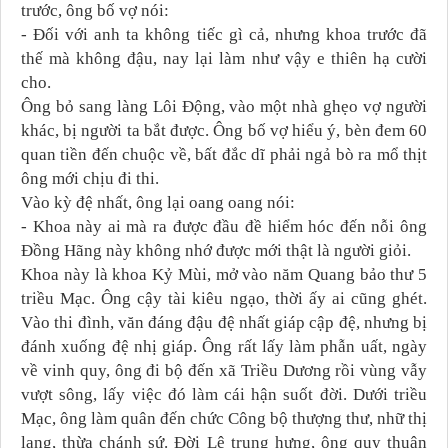
trước, ông bố vợ nói:
- Đối với anh ta không tiếc gì cả, nhưng khoa trước đã
thế mà không đậu, nay lại làm như vậy e thiên hạ cười
cho.
Ông bỏ sang làng Lôi Động, vào một nhà ghẹo vợ người
khác, bị người ta bắt được. Ông bố vợ hiểu ý, bèn đem 60
quan tiền đến chuộc về, bất đắc dĩ phải ngả bò ra mổ thịt
ông mới chịu đi thi.
Vào kỳ đệ nhất, ông lại oang oang nói:
- Khoa này ai mà ra được đầu đề hiểm hóc đến nỗi ông
Đồng Hãng này không nhớ được mới thật là người giỏi.
Khoa này là khoa Kỷ Mùi, mở vào năm Quang bảo thư 5
triều Mạc. Ông cậy tài kiêu ngạo, thời ấy ai cũng ghét.
Vào thi đình, văn đáng đậu đệ nhất giáp cập đệ, nhưng bị
đánh xuống đệ nhị giáp. Ông rất lấy làm phẫn uất, ngày
về vinh quy, ông đi bộ đến xã Triều Dương rồi vùng vẫy
vượt sông, lấy việc đó làm cái hận suốt đời. Dưới triều
Mạc, ông làm quân đến chức Công bộ thượng thư, nhữ thị
lang, thừa chánh sứ. Đời Lê trung hưng, ông quy thuận