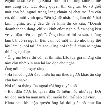
Người ta lại kể rằng: Khoa trước đi thi, ông khoe là thế
nào cũng đậu. Lúc đóng quyển thi, ông xin bố vợ giết
một con bò, người trong làng chuẩn bị chặt tre làm cán
cờ, đón buổi vinh quy. Đến kỳ đệ nhất, ông làm đủ 5 bài
kinh nghĩa, trong đầu đề về kinh thi có câu: “Doanh
doanh thanh dăng, chỉ vu kinh cúc” nghĩa là “Nhặng kêu
ve ve đậu trên gai góc”. Ông chưa rõ lời ra sao, không
làm bài bỏ ra ngoài. Bên cạnh có một vị lão nho thấy thế
lấy làm lạ, hỏi tại làm sao? Ông nói thật là chưa rõ nghĩa
thì ông cụ đáp:
- Ông mà bỏ ra thì còn ai thi nữa. Lão tuy già nhưng câu
này còn nhớ, xin nán lại lão đọc cho nghe.
Ông nói phắt ngay rằng:
- Há lại có người đầu thiên hạ mà theo người khác ăn cắp
chữ hay sao?
Nói rồi ra thẳng. Ra ngoài rồi ông tuyên bố
- Biết đâu được họ lại ra đầu đề hiểm hóc như vậy. Đợi
tôi đọc sách ba năm nữa, rồi muốn hỏi thế nào cứ việc.
Khoa sau, khi nộp quyển ông lại đòi giết bò như lần