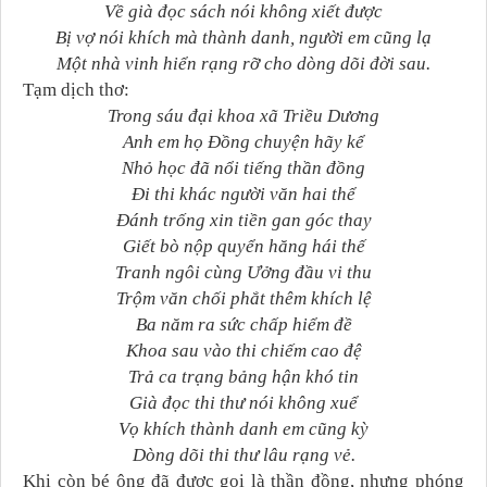
Về già đọc sách nói không xiết được
Bị vợ nói khích mà thành danh, người em cũng lạ
Một nhà vinh hiển rạng rỡ cho dòng dõi đời sau.
Tạm dịch thơ:
Trong sáu đại khoa xã Triều Dương
Anh em họ Đồng chuyện hãy kể
Nhỏ học đã nổi tiếng thần đồng
Đi thi khác người văn hai thể
Đánh trống xin tiền gan góc thay
Giết bò nộp quyển hăng hái thế
Tranh ngôi cùng Ưởng đầu vi thu
Trộm văn chối phắt thêm khích lệ
Ba năm ra sức chấp hiểm đề
Khoa sau vào thi chiếm cao đệ
Trả ca trạng bảng hận khó tin
Già đọc thi thư nói không xuể
Vọ khích thành danh em cũng kỳ
Dòng dõi thi thư lâu rạng vẻ.
Khi còn bé ông đã được gọi là thần đồng, nhưng phóng