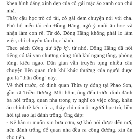
khen hình dáng xinh đẹp của cô gái mặc áo xanh con chủ
nhà.
Thấy cậu học trò có tài, cô gái đem chuyện nói với cha.
Phú hộ mến tài của Đồng Hãng, ngỏ ý nuôi ăn học và
nhận làm con rể. Từ đó, Đồng Hãng không phải lo làm
việc, chỉ chuyên tâm học hành.
Theo sách
Công dư tiệp ký
, từ nhỏ, Đồng Hãng đã nổi
tiếng có tài văn chương cùng tính khí ngang tàng, phóng
túng, kiêu ngạo. Dân gian vẫn truyền tụng nhiều câu
chuyện liên quan tính khí khác thường của người được
gọi là "thần đồng" này.
Về thời trước, có dinh quan Thừa ty đóng tại Phao Sơn,
gần xã Triều Dương. Một hôm, ông đến trước dinh đánh
ba hồi trống, quan nha trong ty nghĩ có việc công, khăn
áo chỉnh tề kéo cả ra, thấy chỉ có một người học trò, liền
hỏi tại sao lại đánh trống. Ông đáp:
- Kẻ hàn sĩ muốn xin bữa cơm, sợ khó nói được đến nơi,
nên đánh trống để quan nha đều ra công đường, xin ăn
cho tiện.