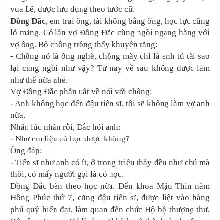
vua Lê, được lưu dụng theo tước cũ.
Đồng Đắc
, em trai ông, tài không bằng ông, học lực cũng
lỗ mãng. Có lần vợ Đồng Đắc cùng ngồi ngang hàng với
vợ ông. Bố chồng trông thấy khuyên rằng:
- Chồng nó là ông nghè, chồng mày chỉ là anh tú tài sao
lại cùng ngồi như vậy? Từ nay về sau không được làm
như thế nữa nhé.
Vợ Đồng Đắc phẫn uất về nói với chồng:
- Anh không học đến đậu tiến sĩ, tôi sẽ không làm vợ anh
nữa.
Nhân lúc nhàn rỗi, Đắc hỏi anh:
- Như em liệu có học được không?
Ông đáp:
- Tiến sĩ như anh có ít, ở trong triều thảy đều như chú mà
thôi, có mấy người gọi là có học.
Đồng Đắc bèn theo học nữa. Đến khoa Mậu Thìn năm
Hồng Phúc thứ 7, cũng đậu tiến sĩ, được liệt vào hàng
phú quý hiển đạt, làm quan đến chức Hộ bộ thượng thư,