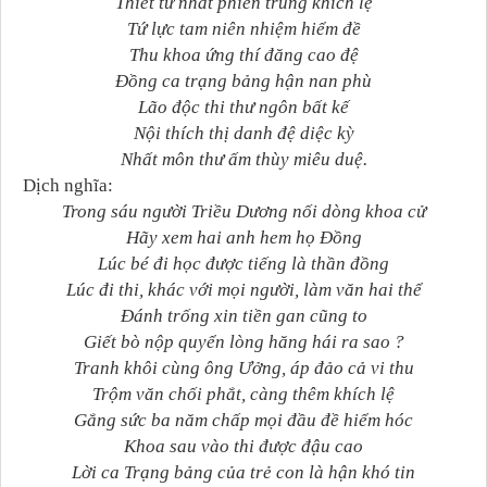
Thiết tư nhất phiến trùng khích lệ
Tứ lực tam niên nhiệm hiểm đề
Thu khoa ứng thí đăng cao đệ
Đồng ca trạng bảng hận nan phù
Lão độc thi thư ngôn bất kế
Nội thích thị danh đệ diệc kỳ
Nhất môn thư ấm thùy miêu duệ.
Dịch nghĩa:
Trong sáu người Triều Dương nối dòng khoa cử
Hãy xem hai anh hem họ Đồng
Lúc bé đi học được tiếng là thần đồng
Lúc đi thi, khác với mọi người, làm văn hai thể
Đánh trống xin tiền gan cũng to
Giết bò nộp quyển lòng hăng hái ra sao ?
Tranh khôi cùng ông Ưởng, áp đảo cả vi thu
Trộm văn chối phắt, càng thêm khích lệ
Gắng sức ba năm chấp mọi đầu đề hiểm hóc
Khoa sau vào thi được đậu cao
Lời ca Trạng bảng của trẻ con là hận khó tin