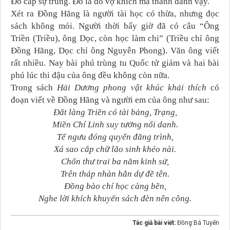
Đô cấp sự trung. Đó là do vợ khích mà thành danh vậy.
Xét ra Đồng Hãng là người tài học có thừa, nhưng đọc
sách không mỏi. Người thời bấy giờ đã có câu “Ông
Triền (Triều), ông Dọc, còn học làm chi” (Triều chỉ ông
Đồng Hãng, Dọc chỉ ông Nguyễn Phong). Văn ông viết
rất nhiều. Nay bài phú trùng tu Quốc tử giám và hai bài
phú lúc thi đậu của ông đều không còn nữa.
Trong sách
Hải Dương phong vật khúc khải thích
có
đoạn viết về Đồng Hãng và người em của ông như sau:
Đất làng Triền có tài bảng, Trạng,
Miền Chí Linh suy tưởng nổi danh.
Tể ngưu đóng quyển đăng trình,
Xá sao cắp chữ lão sinh khéo nài.
Chốn thư trai ba năm kinh sử,
Trên tháp nhàn hẳn dự đề tên.
Đồng bào chí học càng bền,
Nghe lời khích khuyến sách đèn nên công.
Tác giả bài viết:
Đồng Bá Tuyến