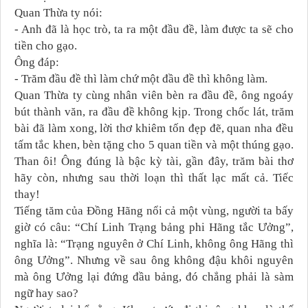
Quan Thừa ty nói:
- Anh đã là học trò, ta ra một đầu đề, làm được ta sẽ cho
tiền cho gạo.
Ông đáp:
- Trăm đầu đề thì làm chứ một đầu đề thì không làm.
Quan Thừa ty cùng nhân viên bèn ra đầu đề, ông ngoáy
bút thành văn, ra đầu đề không kịp. Trong chốc lát, trăm
bài đã làm xong, lời thơ khiêm tốn đẹp đẽ, quan nha đều
tấm tắc khen, bèn tặng cho 5 quan tiền và một thúng gạo.
Than ôi! Ông đúng là bậc kỳ tài, gần đây, trăm bài thơ
hãy còn, nhưng sau thời loạn thì thất lạc mất cả. Tiếc
thay!
Tiếng tăm của Đồng Hãng nổi cả một vùng, người ta bấy
giờ có câu:
“Chí Linh Trạng bảng phi Hãng tắc Ưởng”,
nghĩa là: “Trạng nguyên ở Chí Linh, không ông Hãng thì
ông Ưởng”. Nhưng về sau ông không đậu khôi nguyên
mà ông Ưởng lại đứng đầu bảng, đó chẳng phải là sàm
ngữ hay sao?