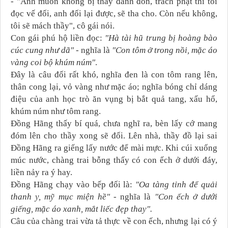
- "Anh muốn không bị thầy đánh đòn, trách phạt thì tôi
đọc vế đối, anh đối lại được, sẽ tha cho. Còn nếu không,
tôi sẽ mách thầy", cô gái nói.
Con gái phú hộ liền đọc:
"Hà tài hũ trung bị hoàng bào
cúc cung như dã"
- nghĩa là
"Con tôm ở trong nồi, mặc áo
vàng coi bộ khúm núm"
.
Đây là câu đối rất khó, nghĩa đen là con tôm rang lên,
thân cong lại, vỏ vàng như mặc áo; nghĩa bóng chỉ dáng
điệu của anh học trò ăn vụng bị bắt quả tang, xấu hổ,
khúm núm như tôm rang.
Đồng Hãng thấy bí quá, chưa nghĩ ra, bèn lấy cớ mang
đóm lên cho thầy xong sẽ đối. Lên nhà, thầy đồ lại sai
Đồng Hãng ra giếng lấy nước để mài mực. Khi cúi xuống
múc nước, chàng trai bỗng thấy có con ếch ở dưới đáy,
liền nảy ra ý hay.
Đồng Hãng chạy vào bếp đối là:
"Oa tàng tỉnh để quải
thanh y, mỹ mục miện hề"
- nghĩa là
"Con ếch ở dưới
giếng, mặc áo xanh, mắt liếc đẹp thay".
Câu của chàng trai vừa tả thực về con ếch, nhưng lại có ý