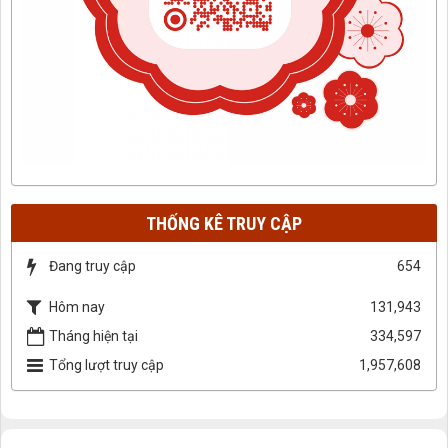
THỐNG KÊ TRUY CẬP
Đang truy cập
654
Hôm nay
131,943
Tháng hiện tại
334,597
Tổng lượt truy cập
1,957,608