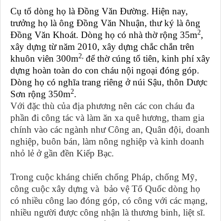
Cụ tổ dòng họ là Đồng Văn Đường. Hiện nay,
trưởng họ là ông Đồng Văn Nhuận, thư ký là ông
2
Đồng Văn Khoát. Dòng họ có nhà thờ rộng 35m
,
xây dựng từ năm 2010, xây dựng chắc chắn trên
2,
khuôn viên 300m
để thờ cúng tổ tiên, kinh phí xây
dựng hoàn toàn do con cháu nội ngoại đóng góp.
Dòng họ có nghĩa trang riêng ở núi Sậu, thôn Dược
2
Sơn rộng 350m
.
Với đặc thù của địa phương nên các con cháu đa
phần đi công tác và làm ăn xa quê hương, tham gia
chính vào các ngành như Công an, Quân đội, doanh
nghiệp, buôn bán, làm nông nghiệp và kinh doanh
nhỏ lẻ ở gần đền Kiếp Bạc.
Trong cuộc kháng chiến chống Pháp, chống Mỹ,
công cuộc xây dựng và bảo vệ Tổ Quốc dòng họ
có nhiều công lao đóng góp, có công với các mạng,
nhiều người được công nhận là thương binh, liệt sĩ.