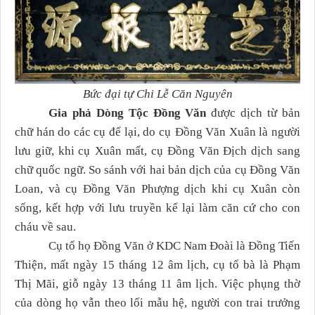
Bức đại tự Chi Lễ Căn Nguyên
Gia phả Dòng Tộc Đồng Văn
đ
ược dịch từ bản
chữ hán do các cụ để lại, do cụ
Đồng Văn Xuân là người
lưu giữ, khi cụ
Xuân mất, cụ Đồng Văn Địch dịch sang
chữ quốc ngữ. So sánh với hai bản dịch của cụ Đồng Văn
Loan, và cụ Đồng Văn Phượng dịch khi cụ Xuân còn
sống, kết hợp với lưu truyền kể lại làm căn cứ cho con
cháu về sau.
Cụ tổ họ Đồng Văn ở KDC Nam Đoài là Đồng Tiến
Thiện, mất ngày 15 tháng 12 âm lịch, cụ tổ bà là Phạm
Thị Mãi, giỗ ngày 13 tháng 11 âm lịch. Việc phụng thờ
của dòng họ vẫn theo lối mẫu hệ, người con trai trưởng