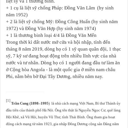
liệt sỹ và 1 thương binh.
+ 1 cụ là liệt sỹ chống Pháp: Đồng Văn Lâm (hy sinh
năm 1952)
+ 2 là liệt sỹ chống Mỹ: Đồng Công Huấn (hy sinh năm
1972) và Đồng Văn Hợp (hy sinh năm 1974)
+ 1 là thương binh loại 4/4 là Đồng Văn Mến
Trong thời kì đất nước mở cửa và hội nhập, tính đến
tháng 8 năm 2019, dòng họ có 1 sỹ quan quân đội, 1 thạc
sỹ, 7 kỹ sư đang hoạt động trên nhiều lĩnh vực của nhà
nước và tư nhân. Dòng họ có 1 người đang đầu tư làm ăn
ở Cộng hòa Angola - là một quốc gia ở miền nam châu
Phi, nằm bên bờ Đại Tây Dương, nhiều năm nay.
[1]
Trần Cung (1898–1995
) là nhà cách mạng Việt Nam, Bí thư Thành ủy
đầu tiên của thành phố Hà Nội. Ông tên thật là Nguyễn Ngọc Cư, quê làng
Hội Khê, xã Vũ Hội, huyện Vũ Thư, tỉnh Thái Bình. Ông tham gia hoạt
động cách mạng từ năm 1923, gia nhập Đông Dương cộng sản Đảng năm