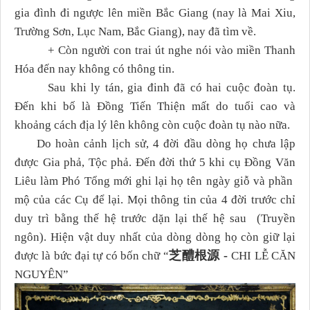
gia đình đi ngược lên miền Bắc Giang (nay là Mai Xiu,
Trường Sơn, Lục Nam, Bắc Giang), nay đã tìm về.
+ Còn người con trai út nghe nói vào miền Thanh
Hóa đến nay không có thông tin.
Sau khi ly tán, gia đinh đã có hai cuộc đoàn tụ.
Đến khi bố là Đồng Tiến Thiện mất do tuổi cao và
khoảng cách địa lý lên không còn cuộc đoàn tụ nào nữa.
Do hoàn cảnh lịch sử, 4 đời đầu dòng họ chưa lập
được Gia phả, Tộc phả. Đến đời thứ 5 khi cụ Đồng Văn
Liêu làm Phó Tổng mới ghi lại họ tên ngày giỗ và phần
mộ của các Cụ để lại. Mọi thông tin của 4 đời trước chỉ
duy trì bằng thế hệ trước dặn lại thế hệ sau (Truyền
ngôn). Hiện vật duy nhất của dòng dòng họ còn giữ lại
芝醴根源
-
được là bức đại tự có bốn chữ “
CHI LỄ CĂN
NGUYÊN”