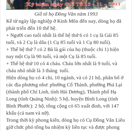
Giỗ tổ họ Đồng Văn năm 1993
Kể từ ngày lập nghiệp ở Kinh Môn đến nay, dòng họ đã
phát triển đến 10 thế hệ.
+ Người cao tuổi nhất là thế hệ thứ 6 có 1 cụ là Gái 85
tuổi, và 2 Cụ là dâu (1 Cụ 85 tuổi và 1 Cụ 80 tuổi).
+ Thế hệ thứ 7 có 2 Bà là gái của họ (thuộc chi 1) hiện
nay một Cụ là 90 tuổi, và một Cụ là 85 tuổi.
+ Thế hệ thứ 10 có 4 cháu. Cháu lớn nhất là 9 tuổi, và
cháu nhỏ nhất là 3 tháng tuổi.
Hiện dòng họ có 4 chi, 10 ngành, và có 21 hộ, phân bố ở
các địa phương như: phường Cổ Thành, phường Phả Lại
(thành phố Chí Linh, tỉnh Hải Dương), Thành phố Hạ
Long (tỉnh Quảng Ninh): 5 hộ, huyện Bình Long (tỉnh
Bình Phước): 2 hộ, tổng cộng có 65 xuất đinh, với 147
khẩu (cả nam và nữ).
Trong thời kỳ phong kiến, dòng họ có Cụ Đồng Văn Liêu
giữ chức phó tổng ba nhiệm kỳ liên tục và được phong