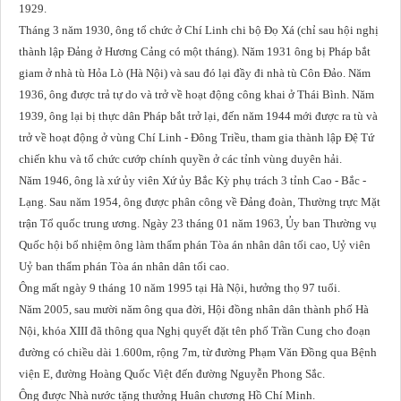
1929.
Tháng 3 năm 1930, ông tổ chức ở Chí Linh chi bộ Đọ Xá (chỉ sau hội nghị
thành lập Đảng ở Hương Cảng có một tháng). Năm 1931 ông bị Pháp bắt
giam ở nhà tù Hỏa Lò (Hà Nội) và sau đó lại đầy đi nhà tù Côn Đảo. Năm
1936, ông được trả tự do và trở về hoạt động công khai ở Thái Bình. Năm
1939, ông lại bị thực dân Pháp bắt trở lại, đến năm 1944 mới được ra tù và
trở về hoạt động ở vùng Chí Linh - Đông Triều, tham gia thành lập Đệ Tứ
chiến khu và tổ chức cướp chính quyền ở các tỉnh vùng duyên hải.
Năm 1946, ông là xứ ủy viên Xứ ủy Bắc Kỳ phụ trách 3 tỉnh Cao - Bắc -
Lạng. Sau năm 1954, ông được phân công về Đảng đoàn, Thường trực Mặt
trận Tổ quốc trung ương. Ngày 23 tháng 01 năm 1963, Ủy ban Thường vụ
Quốc hội bổ nhiệm ông làm thẩm phán Tòa án nhân dân tối cao, Uỷ viên
Uỷ ban thẩm phán Tòa án nhân dân tối cao.
Ông mất ngày 9 tháng 10 năm 1995 tại Hà Nội, hưởng thọ 97 tuổi.
Năm 2005, sau mười năm ông qua đời, Hội đồng nhân dân thành phố Hà
Nội, khóa XIII đã thông qua Nghị quyết đặt tên phố Trần Cung cho đoạn
đường có chiều dài 1.600m, rộng 7m, từ đường Phạm Văn Đồng qua Bệnh
viện E, đường Hoàng Quốc Việt đến đường Nguyễn Phong Sắc.
Ông được Nhà nước tặng thưởng Huân chương Hồ Chí Minh.