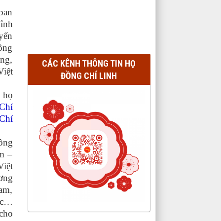
ban
ỉnh
yến
ông
ng,
CÁC KÊNH THÔNG TIN HỌ
iệt
ĐỒNG CHÍ LINH
, họ
 Chí
Chí
ồng
m –
iệt
ơng
Nam,
úc…
 cho