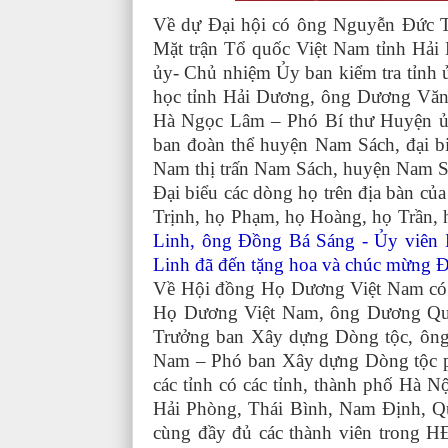
Về dự Đại hội có ông Nguyễn Đức T
Mặt trận Tổ quốc Việt Nam tỉnh Hả
ủy- Chủ nhiệm Ủy ban kiểm tra tỉn
học tỉnh Hải Dương, ông Dương Văn
Hà Ngọc Lâm – Phó Bí thư Huyện ủ
ban đoàn thể huyện Nam Sách, đại b
Nam thị trấn Nam Sách, huyện Nam S
Đại biểu các dòng họ trên địa bàn củ
Trịnh, họ Phạm, họ Hoàng, họ Trần,
Linh, ông Đồng Bá Sáng - Ủy viên 
Linh đã đến tặng hoa và chúc mừng Đ
Về Hội đồng Họ Dương Việt Nam có
Họ Dương Việt Nam, ông Dương Qu
Trưởng ban Xây dựng Dòng tộc, ôn
Nam – Phó ban Xây dựng Dòng tộc p
các tỉnh có các tỉnh, thành phố Hà
Hải Phòng, Thái Bình, Nam Định, Q
cùng đầy đủ các thành viên trong H