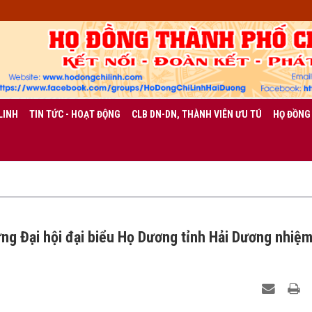
LINH
TIN TỨC - HOẠT ĐỘNG
CLB DN-DN, THÀNH VIÊN ƯU TÚ
HỌ ĐỒNG
ng Đại hội đại biểu Họ Dương tỉnh Hải Dương nhiệ