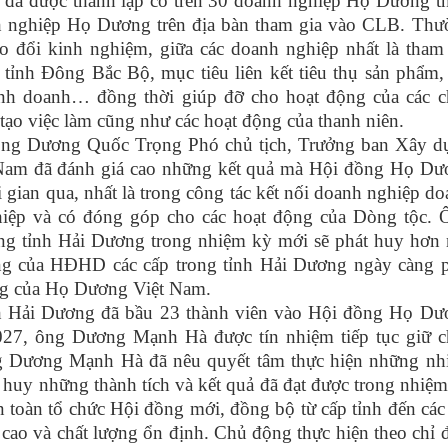
đã được thành lập có trên 30 doanh nghiệp Họ Dương t
h nghiệp Họ Dương trên địa bàn tham gia vào CLB. Thư
ao đổi kinh nghiệm, giữa các doanh nghiệp nhất là tham
tỉnh Đông Bắc Bộ, mục tiêu liên kết tiêu thụ sản phẩm,
inh doanh… đồng thời giúp đỡ cho hoạt động của các c
ạo việc làm cũng như các hoạt động của thanh niên.
 ông Dương Quốc Trọng Phó chủ tịch, Trưởng ban Xây d
am đã đánh giá cao những kết quả mà Hội đồng Họ Dư
 gian qua, nhất là trong công tác kết nối doanh nghiệp d
ghiệp và có đóng góp cho các hoạt động của Dòng tộc. 
tỉnh Hải Dương trong nhiệm kỳ mới sẽ phát huy hơn 
ộng của HĐHD các cấp trong tỉnh Hải Dương ngày càng p
ung của Họ Dương Việt Nam.
h Hải Dương đã bầu 23 thành viên vào Hội đồng Họ Dư
27, ông Dương Mạnh Hà được tín nhiệm tiếp tục giữ c
ông Dương Mạnh Hà đã nêu quyết tâm thực hiện những nh
t huy những thành tích và kết quả đã đạt được trong nhiệ
n toàn tổ chức Hội đồng mới, đồng bộ từ cấp tỉnh đến các
cao và chất lượng ổn định. Chủ động thực hiện theo chỉ 