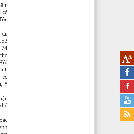
năm
 có
Tộc
tài
 153
 174
 cho
 Hội
ành
ó có
, 5
hận
 khó
xác
oanh