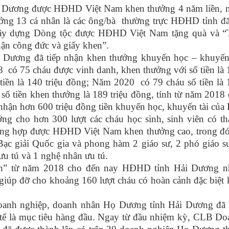
 Dương được HĐHD Việt Nam khen thưởng 4 năm liền, 
ởng 13 cá nhân là các ông/bà thường trực HĐHD tỉnh đã
c xây dựng Dòng tộc được HĐHD Việt Nam tặng quà và “
ận công đức và giấy khen”.
Dương đã tiếp nhận khen thưởng khuyến học – khuyến 
có 75 cháu được vinh danh, khen thưởng với số tiền là
tiền là 140 triệu đồng; Năm 2020 có 79 cháu số tiền là
số tiền khen thưởng là 189 triệu đồng, tính từ năm 2018
hận hơn 600 triệu đồng tiền khuyến học, khuyến tài của
 cho hơn 300 lượt các cháu học sinh, sinh viên có th
trường hợp được HĐHD Việt Nam khen thưởng cao, trong đ
 giải Quốc gia và phong hàm 2 giáo sư, 2 phó giáo sư
 ưu tú và 1 nghệ nhân ưu tú.
” từ năm 2018 cho đến nay HĐHD tỉnh Hải Dương n
 giúp đỡ cho khoảng 160 lượt cháu có hoàn cảnh đặc biệt
 doanh nghiệp, doanh nhân Họ Dương tỉnh Hải Dương đã 
nh tế là mục tiêu hàng đầu. Ngay từ đầu nhiệm kỳ, CLB D