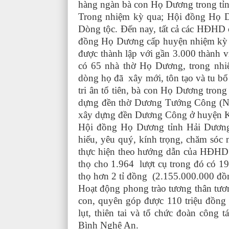
hàng ngàn bà con Họ Dương trong tỉn
Trong nhiệm kỳ qua; Hội đồng Họ Dư
Dòng tộc. Đến nay, tất cả các HĐHD 
đồng Họ Dương cấp huyện nhiệm kỳ 
được thành lập với gần 3.000 thành v
có 65 nhà thờ Họ Dương, trong nhi
dòng họ đã xây mới, tôn tạo và tu bổ
tri ân tổ tiên, bà con Họ Dương trong
dựng đền thờ Dương Tướng Công (Na
xây dựng đền Dương Công ở huyện 
Hội đồng Họ Dương tỉnh Hải Dương 
hiếu, yêu quý, kính trọng, chăm só
thực hiện theo hướng dẫn của HĐHD 
thọ cho 1.964 lượt cụ trong đó có 19
thọ hơn 2 tỉ đồng (2.155.000.000 đ
Hoạt động phong trào tương thân tư
con, quyên góp được 110 triệu đồn
lụt, thiên tai và tổ chức đoàn công 
Bình Nghệ An.