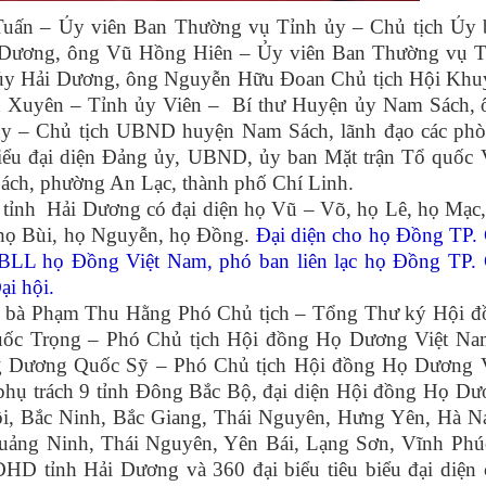
uấn – Ủy viên Ban Thường vụ Tỉnh ủy – Chủ tịch Ủy 
i Dương, ông Vũ Hồng Hiên – Ủy viên Ban Thường vụ T
h ủy Hải Dương, ông Nguyễn Hữu Đoan Chủ tịch Hội Khu
 Xuyên – Tỉnh ủy Viên – Bí thư Huyện ủy Nam Sách, 
y – Chủ tịch UBND huyện Nam Sách, lãnh đạo các phò
iểu đại diện Đảng ủy, UBND, ủy ban Mặt trận Tổ quốc V
ách, phường An Lạc, thành phố Chí Linh.
a tỉnh Hải Dương có đại diện họ Vũ – Võ, họ Lê, họ Mạc
 họ Bùi, họ Nguyễn, họ Đồng.
Đại diện cho họ Đồng TP.
BLL họ Đồng Việt Nam, phó ban liên lạc họ Đồng TP. 
ại hội.
 bà Phạm Thu Hằng Phó Chủ tịch – Tổng Thư ký Hội đ
ốc Trọng – Phó Chủ tịch Hội đồng Họ Dương Việt Na
g Dương Quốc Sỹ – Phó Chủ tịch Hội đồng Họ Dương V
hụ trách 9 tỉnh Đông Bắc Bộ, đại diện Hội đồng Họ Dư
 Nội, Bắc Ninh, Bắc Giang, Thái Nguyên, Hưng Yên, Hà 
uảng Ninh, Thái Nguyên, Yên Bái, Lạng Sơn, Vĩnh Ph
ĐHD tỉnh Hải Dương và 360 đại biểu tiêu biểu đại diện