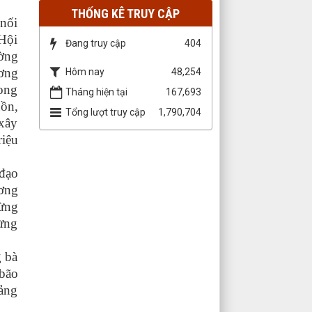
THỐNG KÊ TRUY CẬP
nối
 Hội
Đang truy cập
404
ờng
ương
Hôm nay
48,254
ong
Tháng hiện tại
167,693
uồn,
Tổng lượt truy cập
1,790,704
 xây
iệu
đạo
ương
ừng
mừng
g bà
bão
uảng