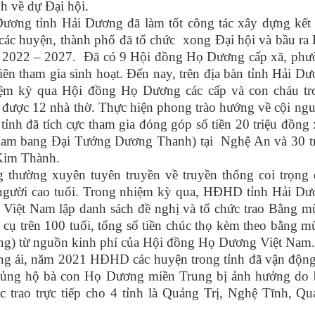
h về dự Đại hội.
ơng tỉnh Hải Dương đã làm tốt công tác xây dựng kết 
các huyện, thành phố đã tổ chức xong Đại hội và bầu ra
2022 – 2027. Đã có 9 Hội đồng Họ Dương cấp xã, phư
iên tham gia sinh hoạt. Đến nay, trên địa bàn tỉnh Hải D
ệm kỳ qua Hội đồng Họ Dương các cấp và con cháu tr
 được 12 nhà thờ. Thực hiện phong trào hướng về cội ng
 tỉnh đã tích cực tham gia đóng góp số tiền 20 triệu đồng
m bang Đại Tướng Dương Thanh) tại Nghệ An và 30 tr
Kim Thành.
thường xuyên tuyên truyền về truyền thống coi trọng 
c người cao tuổi. Trong nhiệm kỳ qua, HĐHD tỉnh Hải D
Việt Nam lập danh sách đề nghị và tổ chức trao Bằng m
 cụ trên 100 tuổi, tổng số tiền chúc thọ kèm theo bằng 
ồng) từ nguồn kinh phí của Hội đồng Họ Dương Việt Nam.
ơng ái, năm 2021 HĐHD các huyện trong tỉnh đã vận độn
g ủng hộ bà con Họ Dương miền Trung bị ảnh hưởng do 
tác trao trực tiếp cho 4 tỉnh là Quảng Trị, Nghệ Tĩnh, Q