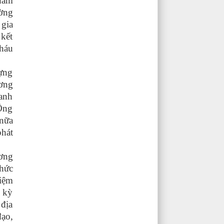
ham
ờng
 gia
 kết
háu
ựng
ơng
oanh
Ông
nữa
hát
ơng
hức
iệm
m kỳ
 địa
đạo,