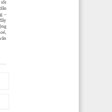
 tốt
 dẫn
g –
 đẩy
động
hoẻ,
 văn