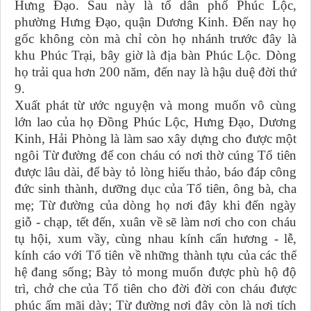
Hưng Đạo. Sau này là tổ dân phố Phúc Lộc,
phường Hưng Đạo, quận Dương Kinh. Đến nay họ
gốc không còn mà chỉ còn họ nhánh trước đây là
khu Phúc Trại, bây giờ là địa bàn Phúc Lộc. Dòng
họ trải qua hơn 200 năm, đến nay là hậu duệ đời thứ
9.
Xuất phát từ ước nguyện và mong muốn vô cùng
lớn lao của họ Đồng Phúc Lộc, Hưng Đạo, Dương
Kinh, Hải Phòng là làm sao xây dựng cho được một
ngôi Từ đường để con cháu có nơi thờ cúng Tổ tiên
được lâu dài, để bày tỏ lòng hiếu thảo, báo đáp công
đức sinh thành, dưỡng dục của Tổ tiên, ông bà, cha
mẹ; Từ đường của dòng họ nơi đây khi đến ngày
giỗ - chạp, tết đến, xuân về sẽ làm nơi cho con cháu
tụ hội, xum vầy, cùng nhau kính cẩn hương - lễ,
kính cáo với Tổ tiên về những thành tựu của các thế
hệ đang sống; Bày tỏ mong muốn được phù hộ độ
trì, chở che của Tổ tiên cho đời đời con cháu được
phúc ấm mãi dày; Từ đường nơi đây còn là nơi tích