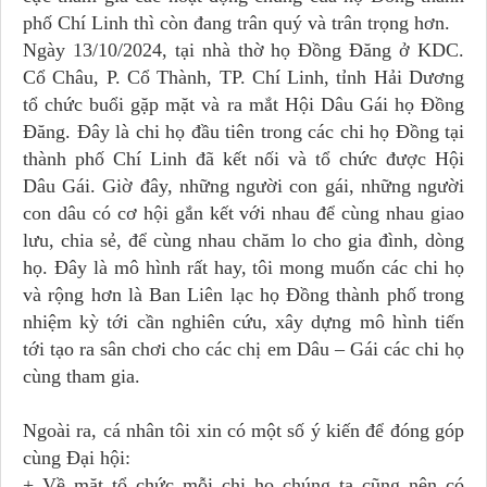
phố Chí Linh thì còn đang trân quý và trân trọng hơn.
Ngày 13/10/2024, tại nhà thờ họ Đồng Đăng ở KDC.
Cổ Châu, P. Cổ Thành, TP. Chí Linh, tỉnh Hải Dương
tổ chức buổi gặp mặt và ra mắt Hội Dâu Gái họ Đồng
Đăng. Đây là chi họ đầu tiên trong các chi họ Đồng tại
thành phố Chí Linh đã kết nối và tổ chức được Hội
Dâu Gái. Giờ đây, những người con gái, những người
con dâu có cơ hội gắn kết với nhau để cùng nhau giao
lưu, chia sẻ, để cùng nhau chăm lo cho gia đình, dòng
họ. Đây là mô hình rất hay, tôi mong muốn các chi họ
và rộng hơn là Ban Liên lạc họ Đồng thành phố trong
nhiệm kỳ tới cần nghiên cứu, xây dựng mô hình tiến
tới tạo ra sân chơi cho các chị em Dâu – Gái các chi họ
cùng tham gia.
Ngoài ra, cá nhân tôi xin có một số ý kiến để đóng góp
cùng Đại hội:
+ Về mặt tổ chức mỗi chi họ chúng ta cũng nên có