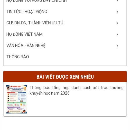
HỌ ĐỒNG VỚI VÙNG ĐẤT CHÍ LINH
TIN TỨC - HOẠT ĐỘNG
CLB DN-DN, THÀNH VIÊN ƯU TÚ
HỌ ĐỒNG VIỆT NAM
VĂN HÓA - VĂN NGHỆ
THÔNG BÁO
BÀI VIẾT ĐƯỢC XEM NHIỀU
Thông báo tổng hợp danh sách xét trao thưởng
khuyến học năm 2026