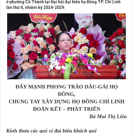
ở phường Cổ Thành tại Đại hội đại biểu họ Đồng TP. Chí Linh
lần thứ II, nhiệm kỳ 2024-2029.
ĐẨY MẠNH PHONG TRÀO DÂU-GÁI HỌ
ĐỒNG,
CHUNG TAY XÂY DỰNG HỌ ĐỒNG CHÍ LINH
ĐOÀN KẾT – PHÁT TRIỂN
Bà Mai Thị Liên
Kính thưa các quý vị đại biểu khách quý