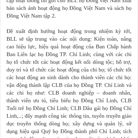
cập nhật thông tin gửi cho BLL họ Đồng việt Nam xuất
bản sách ảnh hoạt động họ Đồng Việt Nam và sách họ
Đồng Việt Nam tập 2.
Đề xuất định hướng hoạt động trong nhiệm kỳ tới,
BLL sẽ tập trung vào các nội dung: Kiện toàn, nâng
cao hiệu lực, hiệu quả hoạt động của Ban Chấp hành
Ban Liên lạc họ Đồng TP. Chí Linh; cùng với các chi
họ tổ chức tốt các hoạt động kết nối dòng tộc; hỗ trợ,
duy trì và tổ chức các hoạt động của chi họ; tổ chức tốt
các hoạt động an sinh dành cho thành viên các chi họ:
vận động thành lập CLB của họ Đồng TP. Chí Linh và
các chi họ như: CLB doanh nghiệp – doanh nhân,
thành viên ưu tú, tiêu biểu họ Đồng Chí Linh, CLB
Tuổi trẻ họ Đồng Chí Linh; CLB Dâu gái họ Đồng Chí
Linh,..; đẩy mạnh công tác thông tin, tuyên truyền giáo
dục truyền thống dòng họ; xây dựng và quản lý, sử
dụng hiệu quả Quỹ họ Đồng thành phố Chí Linh; tích