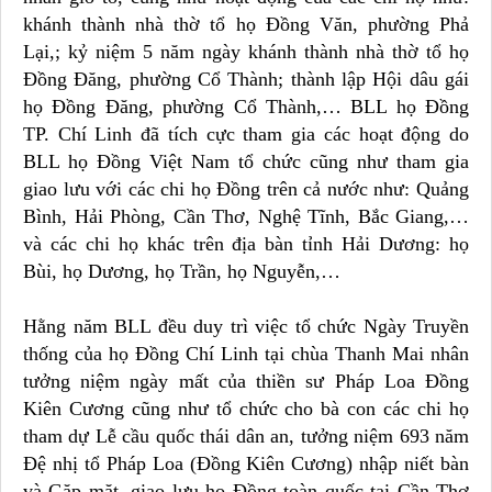
khánh thành nhà thờ tổ họ Đồng Văn, phường Phả
Lại,; kỷ niệm 5 năm ngày khánh thành nhà thờ tổ họ
Đồng Đăng, phường Cổ Thành; thành lập Hội dâu gái
họ Đồng Đăng, phường Cổ Thành,… BLL họ Đồng
TP. Chí Linh đã tích cực tham gia các hoạt động do
BLL họ Đồng Việt Nam tổ chức cũng như tham gia
giao lưu với các chi họ Đồng trên cả nước như: Quảng
Bình, Hải Phòng, Cần Thơ, Nghệ Tĩnh, Bắc Giang,…
và các chi họ khác trên địa bàn tỉnh Hải Dương: họ
Bùi, họ Dương, họ Trần, họ Nguyễn,…
Hằng năm BLL đều duy trì việc tổ chức Ngày Truyền
thống của họ Đồng Chí Linh tại chùa Thanh Mai nhân
tưởng niệm ngày mất của thiền sư Pháp Loa Đồng
Kiên Cương cũng như tổ chức cho bà con các chi họ
tham dự Lễ cầu quốc thái dân an, tưởng niệm 693 năm
Đệ nhị tổ Pháp Loa (Đồng Kiên Cương) nhập niết bàn
và Gặp mặt, giao lưu họ Đồng toàn quốc tại Cần Thơ