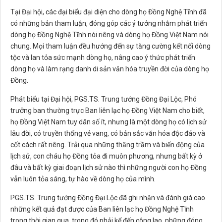
Tại Đại hội, các đại biểu đại diện cho dòng họ Đồng Nghệ Tĩnh đã
có những bản tham luận, đóng góp các ý tưởng nhằm phát triển
dòng họ Đồng Nghệ Tĩnh nói riêng và dòng họ Đồng Việt Nam nói
chung. Mọi tham luận đều hướng đến sự tăng cường kết nối dòng
tộc và lan tỏa sức mạnh dòng họ, nâng cao ý thức phát triển
dòng họ và làm rạng danh di sản văn hóa truyền đời của dòng họ
Đồng.
Phát biểu tại Đại hội, PGS.TS. Trung tướng Đồng Đại Lộc, Phó
trưởng ban thường trực Ban liên lạc họ Đồng Việt Nam cho biết,
họ Đồng Việt Nam tuy dân số ít, nhưng là một dòng họ có lịch sử
lâu đời, có truyền thống vẻ vang, có bản sắc văn hóa độc đáo và
cốt cách rất riêng. Trải qua những thăng trầm và biến động của
lịch sử, con cháu họ Đồng tỏa đi muôn phương, nhưng bất kỳ ở
đâu và bất kỳ giai đoạn lịch sử nào thì những người con họ Đồng
vẫn luôn tỏa sáng, tự hào về dòng họ của mình.
PGS.TS. Trung tướng Đồng Đại Lộc đã ghi nhận và đánh giá cao
những kết quả đạt được của Ban liên lạc họ Đồng Nghệ Tĩnh
trong thời gian qua, trong đó phải kể đến công lao, những đóng