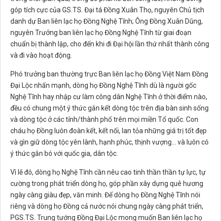
góp tích cực của GS.TS. Đại tá Đồng Xuân Thọ, nguyên Chủ tịch
danh dự Ban liên lạc họ Đồng Nghệ Tĩnh; Ông Đồng Xuân Dũng,
nguyên Trưởng ban liên lạc họ Đồng Nghệ Tĩnh từ giai đoạn
chuẩn bị thành lập, cho đến khi đi Đại hội lần thứ nhất thành công
và đi vào hoạt động.
Phó trưởng ban thường trực Ban liên lạc họ Đồng Việt Nam Đồng
Đại Lộc nhấn mạnh, dòng họ Đồng Nghệ Tĩnh dù là người gốc
Nghệ Tĩnh hay nhập cư làm công dân Nghệ Tĩnh ở thời điểm nào,
đều có chung một ý thức gắn kết dòng tộc trên địa bàn sinh sống
và dòng tộc ở các tỉnh/thành phố trên mọi miền Tổ quốc. Con
cháu họ Đồng luôn đoàn kết, kết nối, lan tỏa những giá trị tốt đẹp
và gìn giữ dòng tộc yên lành, hạnh phúc, thịnh vượng… và luôn có
ý thức gắn bó với quốc gia, dân tộc.
Vì lẽ đó, dòng họ Nghệ Tĩnh cần nêu cao tinh thần thần tự lực, tự
cường trong phát triển dòng họ, góp phần xây dựng quê hương
ngày càng giàu đẹp, văn minh. Để dòng họ Đồng Nghệ Tĩnh nói
riêng và dòng họ Đồng cả nước nói chung ngày càng phát triển,
PGS.TS. Trung tướng Đồng Đại Lộc mong muốn Ban liên lạc họ