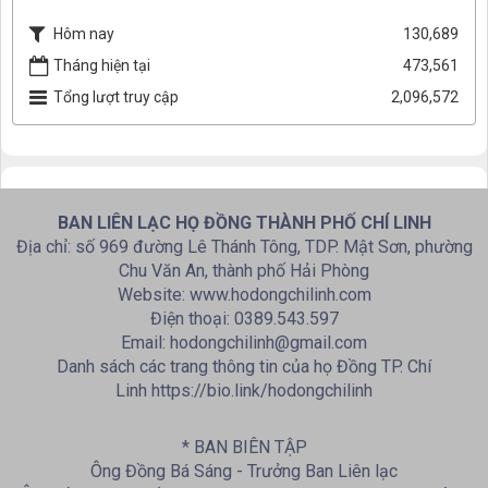
Hôm nay
130,689
Tháng hiện tại
473,561
Tổng lượt truy cập
2,096,572
BAN LIÊN LẠC HỌ ĐỒNG THÀNH PHỐ CHÍ LINH
Địa chỉ: số 969 đường Lê Thánh Tông, TDP. Mật Sơn, phường
Chu Văn An, thành phố Hải Phòng
Website: www.hodongchilinh.com
Điện thoại: 0389.543.597
Email: hodongchilinh@gmail.com
Danh sách các trang thông tin của họ Đồng TP. Chí
Linh https://bio.link/hodongchilinh
* BAN BIÊN TẬP
Ông Đồng Bá Sáng - Trưởng Ban Liên lạc