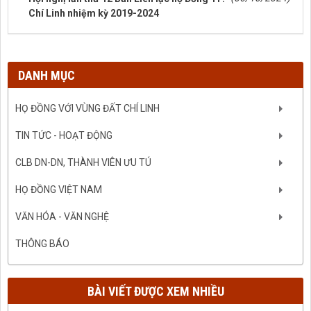
Chí Linh nhiệm kỳ 2019-2024
DANH MỤC
HỌ ĐỒNG VỚI VÙNG ĐẤT CHÍ LINH
TIN TỨC - HOẠT ĐỘNG
CLB DN-DN, THÀNH VIÊN ƯU TÚ
HỌ ĐỒNG VIỆT NAM
VĂN HÓA - VĂN NGHỆ
THÔNG BÁO
BÀI VIẾT ĐƯỢC XEM NHIỀU