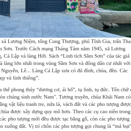
 xã Lương Niệm, tổng Cung Thượng, phủ Tĩnh Gia, trấn Th
ầm Sơn. Trước Cách mạng Tháng Tám năm 1945, xã Lương
, Cá Lập và làng Hới. Sách “Linh tích Sầm Sơn” của tác giả
à làng lớn nhất trong vùng Sầm Sơn và đông dân cư nhất với
 Nguyễn, Lê... Làng Cá Lập xưa có đủ đình, chùa, đền. Các
ẹp và linh thiêng”.
 thế phong thủy “dương cơ, ái hổ”, tụ linh, tụ đức. Tên chữ 
đón chúng sinh nước Nam". Tương truyền, chùa Khải Nam có
ng vật liệu tranh tre, nứa lá, vách đất và các pho tượng đượ
 chùa được xây dựng quy mô hơn. Theo các cụ cao niên trong
 các pho tượng mới đều được tạc bằng gỗ, còn các pho tượng
n xuống đất. Vị trí chôn các pho tượng gọi chung là “mả bụt