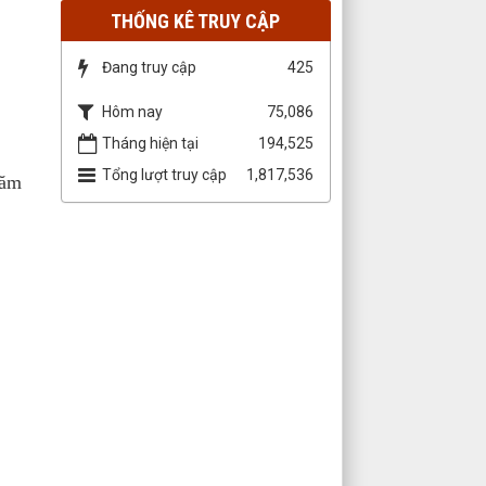
THỐNG KÊ TRUY CẬP
Đang truy cập
425
Hôm nay
75,086
Tháng hiện tại
194,525
Tổng lượt truy cập
1,817,536
năm