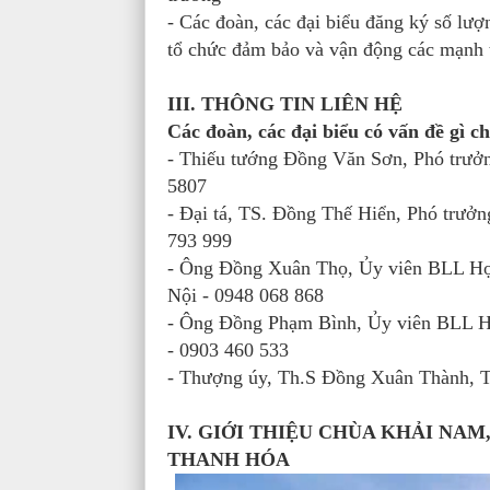
- Các đoàn, các đại biểu đăng ký số lư
tổ chức đảm bảo và vận động các mạnh t
III. THÔNG TIN LIÊN HỆ
Các đoàn, các đại biểu có vấn đề gì ch
- Thiếu tướng Đồng Văn Sơn, Phó trư
5807
- Đại tá, TS. Đồng Thế Hiển, Phó trư
793 999
- Ông Đồng Xuân Thọ, Ủy viên BLL Họ
Nội - 0948 068 868
- Ông Đồng Phạm Bình, Ủy viên BLL Họ
- 0903 460 533
- Thượng úy, Th.S Đồng Xuân Thành, 
IV. GIỚI THIỆU CHÙA KHẢI NA
THANH HÓA