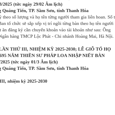
3/2025 (tức ngày 29/02 Âm lịch)
 Quảng Tiến, TP. Sầm Sơn, tỉnh Thanh Hóa
ý theo số lượng và họ tên từng người tham gia liên hoan. Số t
an tổ chức sẽ sắp xếp vị trí ngồi từng bàn theo họ tên người
ất ăn đăng ký cần chuyển khoản vào tài khoản như sau: Ông
Ngân hàng TMCP Lộc Phát - Chi nhánh Hoàng Mai, Hà Nội.
ẦN THỨ III, NHIỆM KỲ 2025-2030; LỄ GIỖ TỔ HỌ
695 NĂM THIỀN SƯ PHÁP LOA NHẬP NIẾT BÀN
/2025 (tức ngày 01/3 Âm lịch)
 Quảng Tiến, TP. Sầm Sơn, tỉnh Thanh Hóa
III, nhiệm kỳ 2025-2030