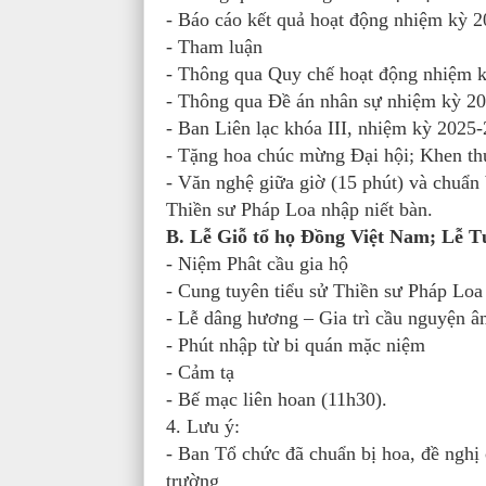
- Báo cáo kết quả hoạt động nhiệm kỳ
- Tham luận
- Thông qua Quy chế hoạt động nhiệm 
- Thông qua Đề án nhân sự nhiệm kỳ 2
- Ban Liên lạc khóa III, nhiệm kỳ 2025
- Tặng hoa chúc mừng Đại hội; Khen th
- Văn nghệ giữa giờ (15 phút) và chuẩ
Thiền sư Pháp Loa nhập niết bàn.
B. Lễ Giỗ tổ họ Đồng Việt Nam; Lễ T
- Niệm Phât cầu gia hộ
- Cung tuyên tiểu sử Thiền sư Pháp L
- Lễ dâng hương – Gia trì cầu nguyện â
- Phút nhập từ bi quán mặc niệm
- Cảm tạ
- Bế mạc liên hoan (11h30).
4. Lưu ý:
- Ban Tổ chức đã chuẩn bị hoa, đề nghị 
trường