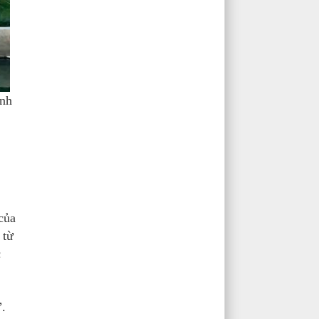
anh
của
 từ
c
”.