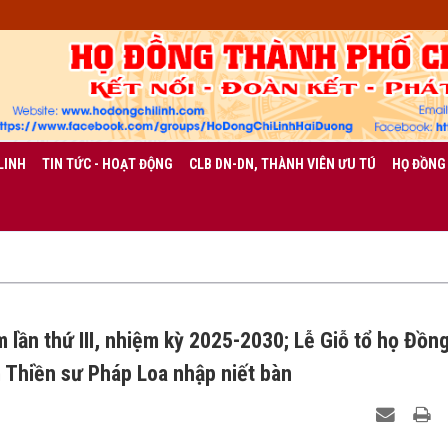
LINH
TIN TỨC - HOẠT ĐỘNG
CLB DN-DN, THÀNH VIÊN ƯU TÚ
HỌ ĐỒNG
 lần thứ III, nhiệm kỳ 2025-2030; Lễ Giỗ tổ họ Đồn
 Thiền sư Pháp Loa nhập niết bàn