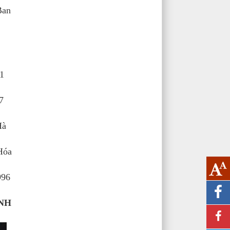
Ban
1
7
Hà
Hóa
996
ỈNH