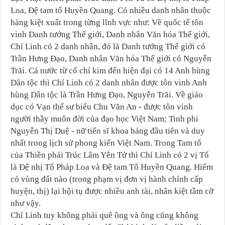
Loa, Đệ tam tổ Huyền Quang. Có nhiều danh nhân thuộc
hàng kiệt xuất trong từng lĩnh vực như: Về quốc tế tôn
vinh Danh tướng Thế giới, Danh nhân Văn hóa Thế giới,
Chí Linh có 2 danh nhân, đó là Danh tướng Thế giới có
Trần Hưng Đạo, Danh nhân Văn hóa Thế giới có Nguyễn
Trãi. Cả nước từ cổ chí kim đến hiện đại có 14 Anh hùng
Dân tộc thì Chí Linh có 2 danh nhân được tôn vinh Anh
hùng Dân tộc là Trần Hưng Đạo, Nguyễn Trãi. Về giáo
dục có Vạn thế sư biểu Chu Văn An - được tôn vinh
người thầy muôn đời của đạo học Việt Nam; Tinh phi
Nguyễn Thị Duệ - nữ tiến sĩ khoa bảng đầu tiên và duy
nhất trong lịch sử phong kiến Việt Nam. Trong Tam tổ
của Thiền phái Trúc Lâm Yên Tử thì Chí Linh có 2 vị Tổ
là Đệ nhị Tổ Pháp Loa và Đệ tam Tổ Huyền Quang. Hiếm
có vùng đất nào (trong phạm vị đơn vị hành chính cấp
huyện, thị) lại hội tụ được nhiều anh tài, nhân kiệt tầm cỡ
như vậy.
Chí Linh tuy không phải quê ông và ông cũng không