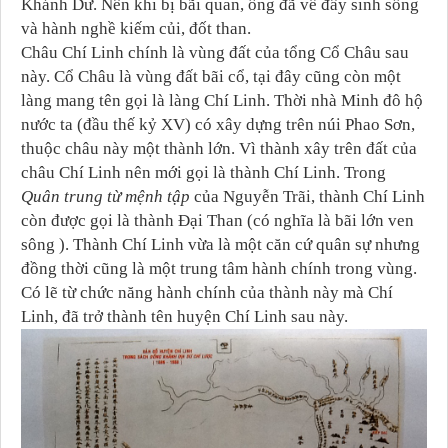
Khánh Dư. Nên khi bị bãi quan, ông đã về đây sinh sống
và hành nghề kiếm củi, đốt than.
Châu Chí Linh chính là vùng đất của tổng Cổ Châu sau
này. Cổ Châu là vùng đất bãi cổ, tại đây cũng còn một
làng mang tên gọi là làng Chí Linh. Thời nhà Minh đô hộ
nước ta (đầu thế kỷ XV) có xây dựng trên núi Phao Sơn,
thuộc châu này một thành lớn. Vì thành xây trên đất của
châu Chí Linh nên mới gọi là thành Chí Linh. Trong
Quân trung từ mệnh tập
của Nguyễn Trãi, thành Chí Linh
còn được gọi là thành Đại Than (có nghĩa là bãi lớn ven
sông ). Thành Chí Linh vừa là một căn cứ quân sự nhưng
đồng thời cũng là một trung tâm hành chính trong vùng.
Có lẽ từ chức năng hành chính của thành này mà Chí
Linh, đã trở thành tên huyện Chí Linh sau này.