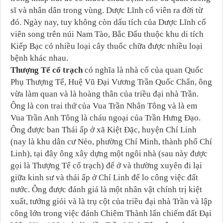
sĩ và nhân dân trong vùng. Dược Lĩnh cổ viên ra đời từ
đó. Ngày nay, tuy không còn dấu tích của Dược Lĩnh cổ
viên song trên núi Nam Tào, Bắc Đẩu thuộc khu di tích
Kiếp Bạc có nhiều loại cây thuốc chữa được nhiều loại
bệnh khác nhau.
Thượng Tể cổ trạch
có nghĩa là nhà cổ của quan Quốc
Phụ Thượng Tể, Huệ Vũ Đại Vương Trần Quốc Chẩn, ông
vừa làm quan và là hoàng thân của triều đại nhà Trần.
Ông là con trai thứ của Vua Trần Nhân Tông và là em
Vua Trần Anh Tông là cháu ngoại của Trần Hưng Đạo.
Ông được ban Thái ấp ở xã Kiệt Đặc, huyện Chí Linh
(nay là khu dân cư Nẻo, phường Chí Minh, thành phố Chí
Linh), tại đây ông xây dựng một ngôi nhà (sau này được
gọi là Thượng Tể cổ trạch) để ở và thường xuyên đi lại
giữa kinh sư và thái ấp ở Chí Linh để lo công việc đất
nước. Ông được đánh giá là một nhân vật chính trị kiệt
xuất, tướng giỏi và là trụ cột của triều đại nhà Trần và lập
công lớn trong việc đánh Chiêm Thành lấn chiếm đất Đại