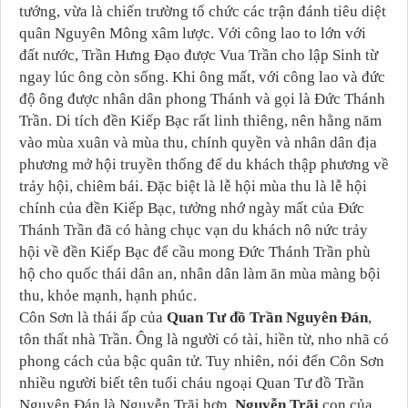
tướng, vừa là chiến trường tổ chức các trận đánh tiêu diệt
quân Nguyên Mông xâm lược. Với công lao to lớn với
đất nước, Trần Hưng Đạo được Vua Trần cho lập Sinh từ
ngay lúc ông còn sống. Khi ông mất, với công lao và đức
độ ông được nhân dân phong Thánh và gọi là Đức Thánh
Trần. Di tích đền Kiếp Bạc rất linh thiêng, nên hằng năm
vào mùa xuân và mùa thu, chính quyền và nhân dân địa
phương mở hội truyền thống để du khách thập phương về
trảy hội, chiêm bái. Đặc biệt là lễ hội mùa thu là lễ hội
chính của đền Kiếp Bạc, tưởng nhớ ngày mất của Đức
Thánh Trần đã có hàng chục vạn du khách nô nức trảy
hội về đền Kiếp Bạc để cầu mong Đức Thánh Trần phù
hộ cho quốc thái dân an, nhân dân làm ăn mùa màng bội
thu, khỏe mạnh, hạnh phúc.
Côn Sơn là thái ấp của
Quan Tư đồ Trần Nguyên Đán
,
tôn thất nhà Trần. Ông là người có tài, hiền từ, nho nhã có
phong cách của bậc quân tử. Tuy nhiên, nói đến Côn Sơn
nhiều người biết tên tuổi cháu ngoại Quan Tư đồ Trần
Nguyên Đán là Nguyễn Trãi hơn.
Nguyễn Trãi
con của