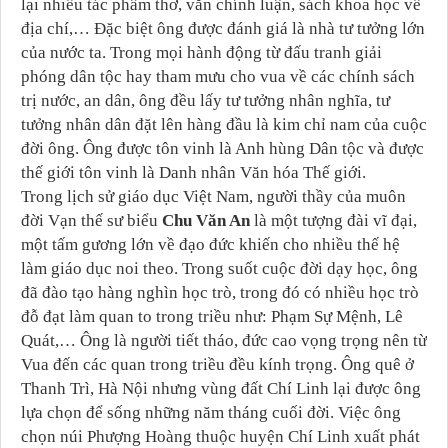
lại nhiều tác phẩm thơ, văn chính luận, sách khoa học về
địa chí,… Đặc biệt ông được đánh giá là nhà tư tưởng lớn
của nước ta. Trong mọi hành động từ đấu tranh giải
phóng dân tộc hay tham mưu cho vua về các chính sách
trị nước, an dân, ông đều lấy tư tưởng nhân nghĩa, tư
tưởng nhân dân đặt lên hàng đầu là kim chỉ nam của cuộc
đời ông. Ông được tôn vinh là Anh hùng Dân tộc và được
thế giới tôn vinh là Danh nhân Văn hóa Thế giới.
Trong lịch sử giáo dục Việt Nam, người thầy của muôn
đời Vạn thế sư biểu
Chu Văn An
là một tượng đài vĩ đại,
một tấm gương lớn về đạo đức khiến cho nhiều thế hệ
làm giáo dục noi theo. Trong suốt cuộc đời dạy học, ông
đã đào tạo hàng nghìn học trò, trong đó có nhiều học trò
đỗ đạt làm quan to trong triều như: Phạm Sự Mệnh, Lê
Quát,… Ông là người tiết tháo, đức cao vọng trọng nên từ
Vua đến các quan trong triều đều kính trọng. Ông quê ở
Thanh Trì, Hà Nội nhưng vùng đất Chí Linh lại được ông
lựa chọn để sống những năm tháng cuối đời. Việc ông
chọn núi Phượng Hoàng thuộc huyện Chí Linh xuất phát