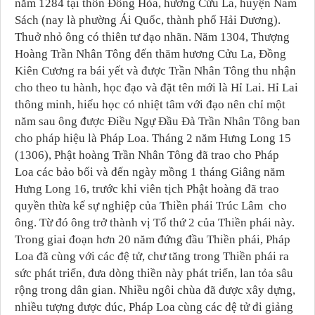
năm 1284 tại thôn Đồng Hòa, hương Cửu La, huyện Nam
Sách (nay là phường Ái Quốc, thành phố Hải Dương).
Thuở nhỏ ông có thiên tư đạo nhãn. Năm 1304, Thượng
Hoàng Trần Nhân Tông đến thăm hương Cửu La, Đồng
Kiên Cương ra bái yết và được Trần Nhân Tông thu nhận
cho theo tu hành, học đạo và đặt tên mới là Hỉ Lai. Hỉ Lai
thông minh, hiếu học có nhiệt tâm với đạo nên chỉ một
năm sau ông được Điều Ngự Đầu Đà Trần Nhân Tông ban
cho pháp hiệu là Pháp Loa. Tháng 2 năm Hưng Long 15
(1306), Phật hoàng Trần Nhân Tông đã trao cho Pháp
Loa các bảo bối và đến ngày mồng 1 tháng Giâng năm
Hưng Long 16, trước khi viên tịch Phật hoàng đã trao
quyền thừa kế sự nghiệp của Thiền phái Trúc Lâm cho
ông. Từ đó ông trở thành vị Tổ thứ 2 của Thiền phái này.
Trong giai đoạn hơn 20 năm đứng đầu Thiền phái, Pháp
Loa đã cùng với các đệ tử, chư tăng trong Thiền phái ra
sức phát triển, đưa dòng thiền này phát triển, lan tỏa sâu
rộng trong dân gian. Nhiều ngôi chùa đã được xây dựng,
nhiều tượng được đúc, Pháp Loa cùng các đệ tử đi giảng