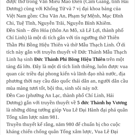
được thờ trong Văn Miếu Mao Điền (Cẩm Giàng, tỉnh Hải
Dương) cùng với Khổng Tử và 7 vị đại khoa bảng của
Việt Nam gồm: Chu Văn An, Phạm Sự Mệnh, Mạc Đĩnh
Chi, Tuệ Tĩnh, Nguyễn Trãi, Nguyễn Bỉnh Khiêm.
Đền Sinh – đền Hóa (thôn An Mô, xã Lê Lợi, thành phố
Chí Linh) là một di tích gắn với tín ngưỡng thờ Thiên
Thần Phi Bồng Hiệu Thiên và thờ Mẫu Thạch Linh. Ở di
tích này gắn với truyền thuyết về Đức Thánh Mẫu Thạch
Linh hạ sinh
Đức Thánh Phi Bồng Hiệu Thiên
trên một
tảng đá lớn. Đây là một di tích linh thiêng, luôn được vua
quan các triều đại phong kiến và lãnh đạo nhà nước, địa
phương thời nay cầu đảo quốc thái dân an, người dân cầu
mùa màng tươi tốt, bội thu, sinh sôi nảy nở.
Đền Cao (phường An Lạc, thành phố Chí Linh, Hải
Dương) gắn với truyền thuyết về
5 đức Thánh họ Vương
là những dũng tướng giúp Vua Lê Đại Hành đại phá quân
Tống xâm lược năm 981.
Truyền thuyết kể rằng, năm 980 để chuẩn bị cho cuộc
kháng chiến chống quân Tống xâm lược, Vua Lê Đại