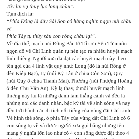
Tây lai vụ thủy lục long chầu”.
Tạm dịch là:
“Phía Đông là dãy Sài Sơn có hàng nghìn ngọn núi chầu
về.
Phía Tây tụ thủy sáu con rồng chầu lại”.
Về địa thế, mạch núi Đông Bắc từ Tổ sơn Yên Tử muôn
ngọn đổ về Chí Linh quần tụ nên tạo ra nhiều huyệt mạch
linh thiêng. Người xưa đã đặt các huyệt mạch này theo
tên gọi của 4 linh vật quý như: Long (đó là núi Rồng ở
đền Kiếp Bạc), Ly (núi Kỳ Lân ở chùa Côn Sơn), Quy
(núi Quy ở chùa Thanh Mai), Phượng (núi Phượng Hoàng
ở đền Chu Văn An). Kỳ lạ thay, ở mỗi huyệt mạch linh
thiêng này lại là những danh lam thắng cảnh và đều là
những nơi các danh nhân, bậc kỳ tài về sinh sống và nay
đều trở thành các di tích nổi tiếng của vùng đất Chí Linh.
Về hình thế sông, ở phía Tây của vùng đất Chí Linh có 6
con sông tụ về và được người xưa gọi bằng những tên
mang ý nghĩa lớn lao như có 4 con sông được đặt theo 4