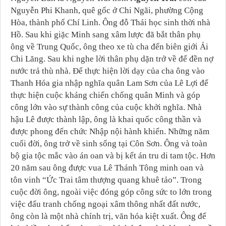
Nguyễn Phi Khanh, quê gốc ở Chi Ngãi, phường Cộng
Hòa, thành phố Chí Linh. Ông đỗ Thái học sinh thời nhà
Hồ. Sau khi giặc Minh sang xâm lược đã bắt thân phụ
ông về Trung Quốc, ông theo xe tù cha đến biên giới Ải
Chi Lăng. Sau khi nghe lời thân phụ dặn trở về để đền nợ
nước trả thù nhà. Để thực hiện lời dạy của cha ông vào
Thanh Hóa gia nhập nghĩa quân Lam Sơn của Lê Lợi để
thực hiện cuộc kháng chiến chống quân Minh và góp
công lớn vào sự thành công của cuộc khởi nghĩa. Nhà
hậu Lê được thành lập, ông là khai quốc công thần và
được phong đến chức Nhập nội hành khiển. Những năm
cuối đời, ông trở về sinh sống tại Côn Sơn. Ông và toàn
bộ gia tộc mắc vào án oan và bị kết án tru di tam tộc. Hơn
20 năm sau ông được vua Lê Thánh Tông minh oan và
tôn vinh “Ức Trai tâm thượng quang khuê tảo”. Trong
cuộc đời ông, ngoài việc đóng góp công sức to lớn trong
việc đấu tranh chống ngoại xâm thông nhất đất nước,
ông còn là một nhà chính trị, văn hóa kiệt xuất. Ông để