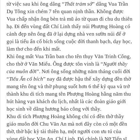
từ việc sau khi ông dâng “
Thất trảm sớ
” dâng Vua Trần
Dụ Tông xin chém 7 tên quan nịnh thần. Không được
Vua chấp nhận ông bèn trả mũ áo từ quan đi chu du thiên
hạ. Đi đến vùng đất Chí Linh thấy núi Phượng Hoàng có
cảnh đẹp nên ông đã ở lại dựng nhà ven sườn núi để ở
gọi là tiểu ẩn cổ bích sống cuộc đời thanh bạch, dạy học,
làm thơ cho đến khi mất.
Khi ông mất Vua Trần ban cho tên thụy Văn Trinh Công,
cho thờ ở Văn Miếu. Ông được tôn vinh là “
Người thầy
của muôn đời
”. Nơi ông sống những năm tháng cuối đời
“
Tiểu Ẩn cổ bích
” nay đã được hậu thế xây dựng đền thờ
mang tên ông và thờ phụng suốt hơn 6 thế kỷ qua và trở
thành khu di tích mang tên Phượng Hoàng hằng năm thu
hút hàng vạn khách du lịch, nhất là các đoàn giáo giới
học sinh về dâng hương báo công với thầy.
Khu di tích Phượng Hoàng không chỉ có đền thờ thầy
giáo muôn đời Chu Văn An mà nơi đây còn có một đền
thờ, thờ bậc kỳ tài thiên hạ, một người con ưu tú của
vùng đất học Văn An, Chí Linh. Đó chính là Nữ Tiến sĩ