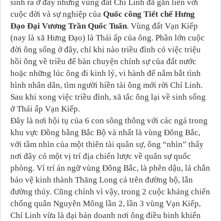
sinh ra ở đây nhưng vùng đất Chí Linh đã gắn liền với
cuộc đời và sự nghiệp của
Quốc công Tiết chế Hưng
Đạo Đại Vương Trần Quốc Tuấn
. Vùng đất Vạn Kiếp
(nay là xã Hưng Đạo) là Thái ấp của ông. Phần lớn cuộc
đời ông sống ở đây, chỉ khi nào triều đình có việc triệu
hồi ông về triều để bàn chuyện chính sự của đất nước
hoặc những lúc ông đi kinh lý, vi hành để nắm bắt tình
hình nhân dân, tìm người hiền tài ông mới rời Chí Linh.
Sau khi xong việc triều đình, xã tắc ông lại về sinh sống
ở Thái ấp Vạn Kiếp.
Đây là nơi hội tụ của 6 con sông thông với các ngả trong
khu vực Đồng bằng Bắc Bộ và nhất là vùng Đông Bắc,
với tầm nhìn của một thiên tài quân sự, ông “nhìn” thấy
nơi đây có một vị trí địa chiến lược về quân sự quốc
phòng. Ví trí án ngữ vùng Đông Bắc, là phên dậu, lá chắn
bảo vệ kinh thành Thăng Long cả trên đường bộ, lẫn
đường thủy. Cũng chính vì vậy, trong 2 cuộc kháng chiến
chống quân Nguyên Mông lần 2, lần 3 vùng Vạn Kiếp,
Chí Linh vừa là đại bản doanh nơi ông điều binh khiển