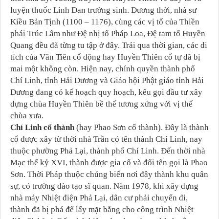
luyện thuốc Linh Đan trường sinh. Đương thời, nhà sư
Kiều Bản Tịnh (1100 – 1176), cùng các vị tổ của Thiền
phái Trúc Lâm như Đệ nhị tổ Pháp Loa, Đệ tam tổ Huyền
Quang đều đã từng tu tập ở đây. Trải qua thời gian, các di
tích của Vân Tiên cổ động hay Huyền Thiên cổ tự đã bị
mai một không còn. Hiện nay, chính quyền thành phố
Chí Linh, tỉnh Hải Dương và Giáo hội Phật giáo tỉnh Hải
Dương đang có kế hoạch quy hoạch, kêu gọi đầu tư xây
dựng chùa Huyền Thiên bề thế tương xứng với vị thế
chùa xưa.
Chí Linh cổ thành
(hay Phao Sơn cổ thành). Đây là thành
cổ được xây từ thời nhà Trần có tên thành Chí Linh, nay
thuộc phường Phả Lại, thành phố Chí Linh. Đến thời nhà
Mạc thế kỷ XVI, thành được gia cố và đổi tên gọi là Phao
Sơn. Thời Pháp thuộc chúng biến nơi đây thành khu quân
sự, có trường đào tạo sĩ quan. Năm 1978, khi xây dựng
nhà máy Nhiệt điện Phả Lại, dân cư phải chuyển đi,
thành đã bị phá để lấy mặt bằng cho công trình Nhiệt