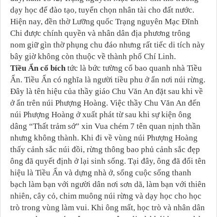
dạy học để đào tạo, tuyển chọn nhân tài cho đất nước.
Hiện nay, đền thờ Lưỡng quốc Trạng nguyên Mạc Đĩnh
Chi được chính quyền và nhân dân địa phương trông
nom giữ gìn thờ phụng chu đáo nhưng rất tiếc di tích này
bây giờ không còn thuộc về thành phố Chí Linh.
Tiều Ẩn cổ bích
tức là bức tường cổ bao quanh nhà Tiều
Ẩn. Tiều Ẩn có nghĩa là người tiều phu ở ẩn nơi núi rừng.
Đây là tên hiệu của thầy giáo Chu Văn An đặt sau khi về
ở ẩn trên núi Phượng Hoàng. Việc thầy Chu Văn An đến
núi Phượng Hoàng ở xuất phát từ sau khi sự kiện ông
dâng “Thất trảm sớ” xin Vua chém 7 tên quan nịnh thần
nhưng không thành. Khi đi về vùng núi Phượng Hoàng
thấy cảnh sắc núi đồi, rừng thông bao phủ cảnh sắc đẹp
ông đã quyết định ở lại sinh sống. Tại đây, ông đã đổi tên
hiệu là Tiều Ẩn và dựng nhà ở, sống cuộc sống thanh
bạch làm bạn với người dân nơi sơn dã, làm bạn với thiên
nhiên, cây cỏ, chim muông núi rừng và dạy học cho học
trò trong vùng làm vui. Khi ông mất, học trò và nhân dân