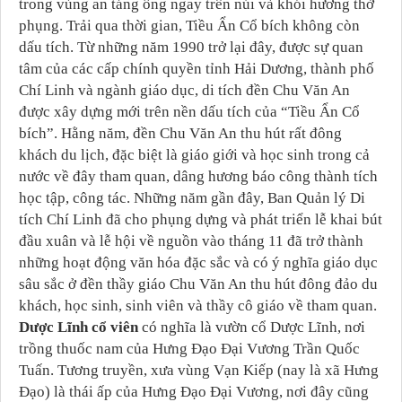
trong vùng an táng ông ngay trên núi và khói hương thờ
phụng. Trải qua thời gian, Tiều Ẩn Cổ bích không còn
dấu tích. Từ những năm 1990 trở lại đây, được sự quan
tâm của các cấp chính quyền tỉnh Hải Dương, thành phố
Chí Linh và ngành giáo dục, di tích đền Chu Văn An
được xây dựng mới trên nền dấu tích của “Tiều Ẩn Cổ
bích”. Hằng năm, đền Chu Văn An thu hút rất đông
khách du lịch, đặc biệt là giáo giới và học sinh trong cả
nước về đây tham quan, dâng hương báo công thành tích
học tập, công tác. Những năm gần đây, Ban Quản lý Di
tích Chí Linh đã cho phụng dựng và phát triển lễ khai bút
đầu xuân và lễ hội về nguồn vào tháng 11 đã trở thành
những hoạt động văn hóa đặc sắc và có ý nghĩa giáo dục
sâu sắc ở đền thầy giáo Chu Văn An thu hút đông đảo du
khách, học sinh, sinh viên và thầy cô giáo về tham quan.
Dược Lĩnh cổ viên
có nghĩa là vườn cổ Dược Lĩnh, nơi
trồng thuốc nam của Hưng Đạo Đại Vương Trần Quốc
Tuấn. Tương truyền, xưa vùng Vạn Kiếp (nay là xã Hưng
Đạo) là thái ấp của Hưng Đạo Đại Vương, nơi đây cũng