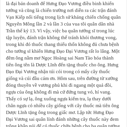
là đại bản doanh để Hưng Đạo Vương điều binh khiển
tướng và cũng là chiến trường nơi diễn ra các trận đánh
Vạn Kiếp nổi tiếng trong lịch sử kháng chiến chống quân
Nguyên Mông lần 2 và lần 3 của vua tôi quân dân nhà
Trần thế kỷ 13. Vì vậy, việc ba quân tướng sĩ trong lúc
tập luyện, đánh trận không thể tránh khỏi thương vong,
trong khi đó thuốc thang thiếu thốn không đủ chưa bệnh
cho tướng sĩ khiến Hưng Đạo Đại Vương rất lo lắng. Một
đêm ông nằm mơ Ngọc Hoàng sai Nam Tào hóa thành
tiên ông tên là Dược Lĩnh đến tặng thuốc cho ông. Hưng
Đạo Đại Vương nhận túi cói trong có mấy cây thuốc
giống và cúi đầu cám ơn. Hôm sau, trên đường từ xưởng
đóng thuyền về vương phủ khi đi ngang một quả đồi,
ngựa của ông không đi mà cứ đứng tung vó, hí vang.
Thấy có sự lạ, ông xuống ngựa kiểm tra, lạ thay dưới
chân ngựa có nhiều cây giống với cây thuốc mà tiên ông
Dược Lĩnh tặng ông trong giấc mơ. Lập tức Hưng Đạo
Đại Vương sai quân lính đánh những cây thuốc này đem
trông khắp núi để có thuốc chữa bệnh cho ba quân tướng