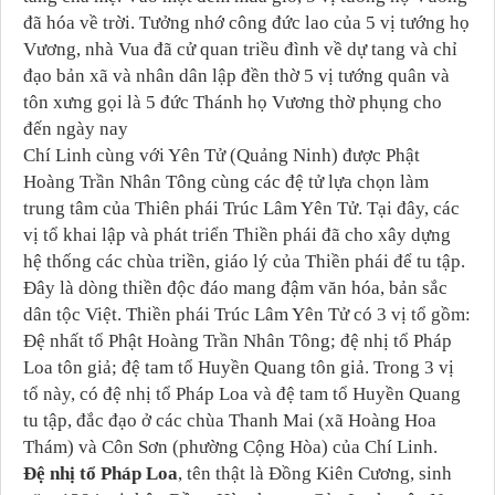
đã hóa về trời. Tưởng nhớ công đức lao của 5 vị tướng họ
Vương, nhà Vua đã cử quan triều đình về dự tang và chỉ
đạo bản xã và nhân dân lập đền thờ 5 vị tướng quân và
tôn xưng gọi là 5 đức Thánh họ Vương thờ phụng cho
đến ngày nay
Chí Linh cùng với Yên Tử (Quảng Ninh) được Phật
Hoàng Trần Nhân Tông cùng các đệ tử lựa chọn làm
trung tâm của Thiên phái Trúc Lâm Yên Tử. Tại đây, các
vị tổ khai lập và phát triển Thiền phái đã cho xây dựng
hệ thống các chùa triền, giáo lý của Thiền phái để tu tập.
Đây là dòng thiền độc đáo mang đậm văn hóa, bản sắc
dân tộc Việt. Thiền phái Trúc Lâm Yên Tử có 3 vị tổ gồm:
Đệ nhất tổ Phật Hoàng Trần Nhân Tông; đệ nhị tổ Pháp
Loa tôn giả; đệ tam tổ Huyền Quang tôn giả. Trong 3 vị
tổ này, có đệ nhị tổ Pháp Loa và đệ tam tổ Huyền Quang
tu tập, đắc đạo ở các chùa Thanh Mai (xã Hoàng Hoa
Thám) và Côn Sơn (phường Cộng Hòa) của Chí Linh.
Đệ nhị tổ Pháp Loa
, tên thật là Đồng Kiên Cương, sinh