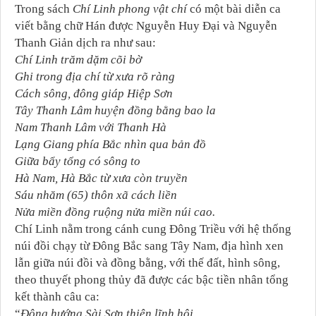
Trong sách
Chí Linh phong vật chí
có một bài diễn ca
viết bằng chữ Hán được Nguyễn Huy Đại và Nguyễn
Thanh Giản dịch ra như sau:
Chí Linh trăm dặm cõi bờ
Ghi trong địa chí từ xưa rõ ràng
Cách sông, đông giáp Hiệp Sơn
Tây Thanh Lâm huyện đồng bằng bao la
Nam Thanh Lâm với Thanh Hà
Lạng Giang phía Bắc nhìn qua bản đồ
Giữa bẩy tổng có sông to
Hà Nam, Hà Bắc từ xưa còn truyền
Sáu nhăm (65) thôn xã cách liền
Nửa miền đồng ruộng nửa miền núi cao.
Chí Linh nằm trong cánh cung Đông Triều với hệ thống
núi đồi chạy từ Đông Bắc sang Tây Nam, địa hình xen
lẫn giữa núi đồi và đồng bằng, với thế đất, hình sông,
theo thuyết phong thủy đã được các bậc tiền nhân tổng
kết thành câu ca:
“
Đông hướng Sài Sơn thiên lĩnh hội