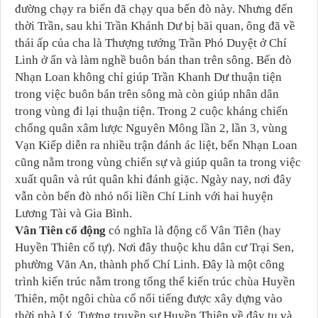
đường chạy ra biển đã chạy qua bến đò này. Nhưng đến
thời Trần, sau khi Trần Khánh Dư bị bãi quan, ông đã về
thái ấp của cha là Thượng tướng Trần Phó Duyệt ở Chí
Linh ở ẩn và làm nghề buôn bán than trên sông. Bến đò
Nhạn Loan không chỉ giúp Trần Khanh Dư thuận tiện
trong việc buôn bán trên sông mà còn giúp nhân dân
trong vùng đi lại thuận tiện. Trong 2 cuộc kháng chiến
chống quân xâm lược Nguyên Mông lần 2, lần 3, vùng
Vạn Kiếp diễn ra nhiều trận đánh ác liệt, bến Nhạn Loan
cũng nằm trong vùng chiến sự và giúp quân ta trong việc
xuất quân và rút quân khi đánh giặc. Ngày nay, nơi đây
vẫn còn bến đò nhỏ nối liền Chí Linh với hai huyện
Lương Tài và Gia Bình.
Vân Tiên cổ động
có nghĩa là động cổ Vân Tiên (hay
Huyền Thiên cổ tự). Nơi đây thuộc khu dân cư Trại Sen,
phường Văn An, thành phố Chí Linh. Đây là một công
trình kiến trúc nằm trong tổng thể kiến trúc chùa Huyền
Thiên, một ngôi chùa cổ nổi tiếng được xây dựng vào
thời nhà Lý. Tương truyền sư Huyền Thiên về đây tu và