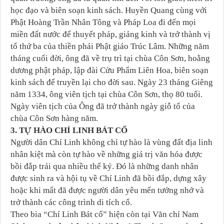
học đạo và biên soạn kinh sách. Huyền Quang cùng với
Phật Hoàng Trần Nhân Tông và Pháp Loa đi đến mọi
miền đất nước để thuyết pháp, giảng kinh và trở thành vị
tổ thứ ba của thiền phái Phật giáo Trúc Lâm. Những năm
tháng cuối đời, ông đã về trụ trì tại chùa Côn Sơn, hoằng
dương phật pháp, lập đài Cửu Phẩm Liên Hoa, biên soạn
kinh sách để truyền lại cho đời sau. Ngày 23 tháng Giêng
năm 1334, ông viên tịch tại chùa Côn Sơn, thọ 80 tuổi.
Ngày viên tịch của Ông đã trở thành ngày giỗ tổ của
chùa Côn Sơn hàng năm.
3. TỰ HÀO CHÍ LINH BÁT CỔ
Người dân Chí Linh không chỉ tự hào là vùng đất địa linh
nhân kiệt mà còn tự hào về những giá trị văn hóa được
bồi đắp trải qua nhiều thế kỷ. Đó là những danh nhân
được sinh ra và hội tụ về Chí Linh đã bồi đắp, dựng xây
hoặc khi mất đã được người dân yêu mến tưởng nhớ và
trở thành các công trình di tích cổ.
Theo bia “Chí Linh Bát cổ” hiện còn tại Văn chỉ Nam