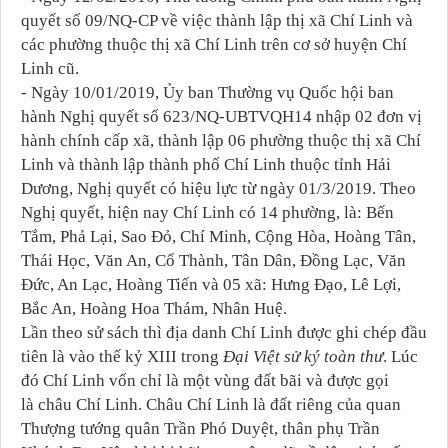
quyết số 09/NQ-CP về việc thành lập thị xã Chí Linh và
các phường thuộc thị xã Chí Linh trên cơ sở huyện Chí
Linh cũ.
- Ngày 10/01/2019, Ủy ban Thường vụ Quốc hội ban
hành Nghị quyết số 623/NQ-UBTVQH14 nhập 02 đơn vị
hành chính cấp xã, thành lập 06 phường thuộc thị xã Chí
Linh và thành lập thành phố Chí Linh thuộc tỉnh Hải
Dương, Nghị quyết có hiệu lực từ ngày 01/3/2019. Theo
Nghị quyết, hiện nay Chí Linh có 14 phường, là: Bến
Tắm, Phả Lại, Sao Đỏ, Chí Minh, Cộng Hòa, Hoàng Tân,
Thái Học, Văn An, Cổ Thành, Tân Dân, Đồng Lạc, Văn
Đức, An Lạc, Hoàng Tiến và 05 xã: Hưng Đạo, Lê Lợi,
Bắc An, Hoàng Hoa Thám, Nhân Huệ.
Lần theo sử sách thì địa danh Chí Linh được ghi chép đầu
tiên là vào thế kỷ XIII trong
Đại Việt sử ký toàn thư
. Lúc
đó Chí Linh vốn chỉ là một vùng đất bãi và được gọi
là châu Chí Linh. Châu Chí Linh là đất riêng của quan
Thượng tướng quân Trần Phó Duyệt, thân phụ Trần