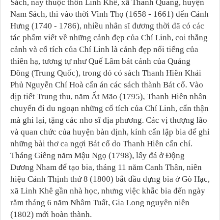
Sách, nay thuộc thôn Linh Khê, xã Thanh Quang, huyện
Nam Sách, thì vào thời Vĩnh Thọ (1658 - 1661) đến Cảnh
Hưng (1740 - 1786), nhiều nhân sĩ đương thời đã có các
tác phẩm viết về những cảnh đẹp của Chí Linh, coi thắng
cảnh và cổ tích của Chí Linh là cảnh đẹp nổi tiếng của
thiên hạ, tương tự như Quế Lâm bát cảnh của Quảng
Đông (Trung Quốc), trong đó có sách Thanh Hiên Khải
Phủ Nguyễn Chí Hoà cẩn án các sách thành Bát cổ. Vào
dịp tiết Trung thu, năm Ất Mão (1795), Thanh Hiên nhân
chuyến đi du ngoạn những cổ tích của Chí Linh, cẩn thận
mà ghi lại, tặng các nho sĩ địa phương. Các vị thượng lão
và quan chức của huyện bàn định, kính cẩn lập bia để ghi
những bài thơ ca ngợi Bát cổ do Thanh Hiên cẩn chí.
Tháng Giêng năm Mậu Ngọ (1798), lấy đá ở Động
Dương Nham để tạo bia, tháng 11 năm Canh Thân, niên
hiệu Cảnh Thịnh thứ 8 (1800) bắt đầu dựng bia ở Gò Hạc,
xã Linh Khê gần nhà học, nhưng việc khắc bia đến ngày
rằm tháng 6 năm Nhâm Tuất, Gia Long nguyên niên
(1802) mới hoàn thành.