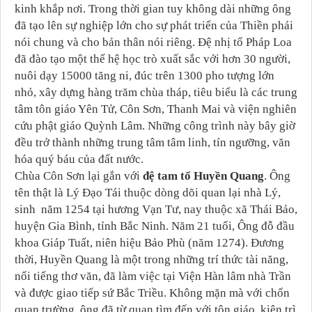
kinh khắp nơi. Trong thời gian tuy không dài những ông
đã tạo lên sự nghiệp lớn cho sự phát triển của Thiền phái
nói chung và cho bản thân nói riêng. Đệ nhị tổ Pháp Loa
đã đào tạo một thế hệ học trò xuất sắc với hơn 30 người,
nuôi dạy 15000 tăng ni, đúc trên 1300 pho tượng lớn
nhỏ, xây dựng hàng trăm chùa tháp, tiêu biểu là các trung
tâm tôn giáo Yên Tử, Côn Sơn, Thanh Mai và viện nghiên
cứu phật giáo Quỳnh Lâm. Những công trình này bây giờ
đều trở thành những trung tâm tâm linh, tín ngưỡng, văn
hóa quý báu của đất nước.
Chùa Côn Sơn lại gắn với
đệ tam tổ Huyền Quang
. Ông
tên thật là Lý Đạo Tái thuộc dòng dõi quan lại nhà Lý,
sinh năm 1254 tại hương Vạn Tư, nay thuộc xã Thái Bảo,
huyện Gia Bình, tỉnh Bắc Ninh. Năm 21 tuổi, Ông đỗ đầu
khoa Giáp Tuất, niên hiệu Bảo Phù (năm 1274). Đương
thời, Huyền Quang là một trong những trí thức tài năng,
nổi tiếng thơ văn, đã làm việc tại Viện Hàn lâm nhà Trần
và được giao tiếp sứ Bắc Triều. Không mặn mà với chốn
quan trường, ông đã từ quan tìm đến với tôn giáo, kiên trì