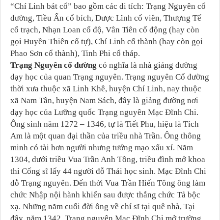
“Chí Linh bát cổ” bao gồm các di tích: Trạng Nguyên cổ
đường, Tiều Ẩn cổ bích, Dược Lĩnh cổ viên, Thượng Tể
cổ trạch, Nhạn Loan cổ độ, Vân Tiên cổ động (hay còn
gọi Huyền Thiên cổ tự), Chí Linh cổ thành (hay còn gọi
Phao Sơn cổ thành), Tinh Phi cổ tháp.
Trạng Nguyên cổ đường
có nghĩa là nhà giảng đường
dạy học của quan Trạng nguyên. Trạng nguyên Cổ đường
thời xưa thuộc xã Linh Khê, huyện Chí Linh, nay thuộc
xã Nam Tân, huyện Nam Sách, đây là giảng đường nơi
dạy học của Lưỡng quốc Trạng nguyên Mạc Đĩnh Chi.
Ông sinh năm 1272 – 1346, tự là Tiết Phu, hiệu là Tích
Am là một quan đại thần của triều nhà Trần. Ông thông
minh có tài hơn người nhưng tướng mạo xấu xí. Năm
1304, dưới triều Vua Trần Anh Tông, triều đình mở khoa
thi Cống sĩ lấy 44 người đỗ Thái học sinh. Mạc Đĩnh Chi
đỗ Trạng nguyên. Đến thời Vua Trần Hiến Tông ông làm
chức Nhập nội hành khiển sau được thắng chức Tả bộc
xạ. Những năm cuối đời ông về chí sĩ tại quê nhà, Tại
đây, năm 1342, Trạng nguyên Mạc Đĩnh Chi mở trường