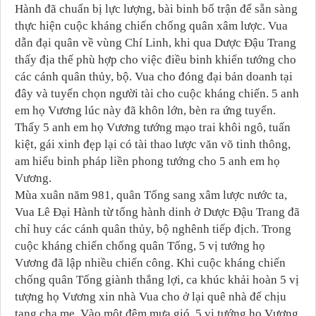
Hành đã chuẩn bị lực lượng, bài binh bố trận để sẵn sàng
thực hiện cuộc kháng chiến chống quân xâm lược. Vua
dẫn đại quân về vùng Chí Linh, khi qua Dược Đậu Trang
thấy địa thế phù hợp cho việc điều binh khiển tướng cho
các cánh quân thủy, bộ. Vua cho đóng đại bản doanh tại
đây và tuyển chọn người tài cho cuộc kháng chiến. 5 anh
em họ Vương lúc này đã khôn lớn, bèn ra ứng tuyển.
Thấy 5 anh em họ Vương tướng mạo trai khôi ngô, tuấn
kiệt, gái xinh đẹp lại có tài thao lược văn võ tinh thông,
am hiểu binh pháp liền phong tướng cho 5 anh em họ
Vương.
Mùa xuân năm 981, quân Tống sang xâm lược nước ta,
Vua Lê Đại Hành từ tổng hành dinh ở Dược Đậu Trang đã
chỉ huy các cánh quân thủy, bộ nghênh tiếp địch. Trong
cuộc kháng chiến chống quân Tống, 5 vị tướng họ
Vương đã lập nhiều chiến công. Khi cuộc kháng chiến
chống quân Tống giành thắng lợi, ca khúc khải hoàn 5 vị
tượng họ Vương xin nhà Vua cho ở lại quê nhà để chịu
tang cha mẹ. Vào một đêm mưa gió, 5 vị tướng họ Vương