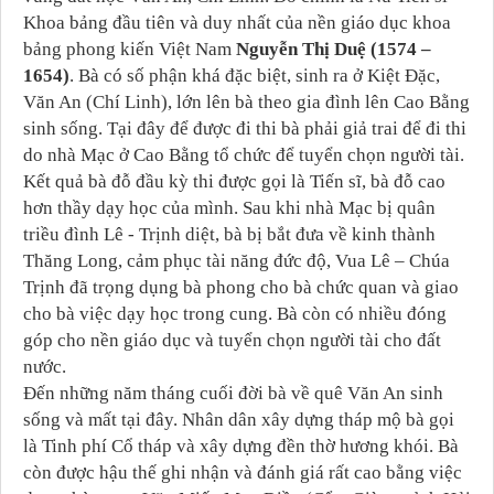
Khoa bảng đầu tiên và duy nhất của nền giáo dục khoa
bảng phong kiến Việt Nam
Nguyễn Thị Duệ (1574 –
1654)
. Bà có số phận khá đặc biệt, sinh ra ở Kiệt Đặc,
Văn An (Chí Linh), lớn lên bà theo gia đình lên Cao Bằng
sinh sống. Tại đây để được đi thi bà phải giả trai để đi thi
do nhà Mạc ở Cao Bằng tổ chức để tuyển chọn người tài.
Kết quả bà đỗ đầu kỳ thi được gọi là Tiến sĩ, bà đỗ cao
hơn thầy dạy học của mình. Sau khi nhà Mạc bị quân
triều đình Lê - Trịnh diệt, bà bị bắt đưa về kinh thành
Thăng Long, cảm phục tài năng đức độ, Vua Lê – Chúa
Trịnh đã trọng dụng bà phong cho bà chức quan và giao
cho bà việc dạy học trong cung. Bà còn có nhiều đóng
góp cho nền giáo dục và tuyển chọn người tài cho đất
nước.
Đến những năm tháng cuối đời bà về quê Văn An sinh
sống và mất tại đây. Nhân dân xây dựng tháp mộ bà gọi
là Tinh phí Cổ tháp và xây dựng đền thờ hương khói. Bà
còn được hậu thế ghi nhận và đánh giá rất cao bằng việc