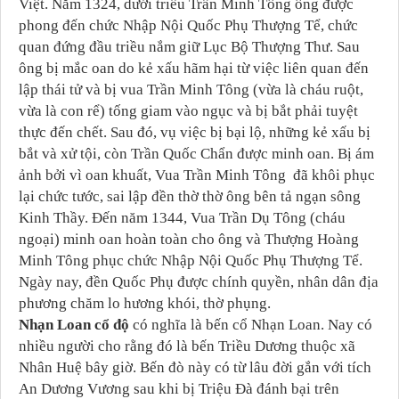
Việt. Năm 1324, dưới triều Trần Minh Tông ông được
phong đến chức Nhập Nội Quốc Phụ Thượng Tể, chức
quan đứng đầu triều nắm giữ Lục Bộ Thượng Thư. Sau
ông bị mắc oan do kẻ xấu hãm hại từ việc liên quan đến
lập thái tử và bị vua Trần Minh Tông (vừa là cháu ruột,
vừa là con rể) tống giam vào ngục và bị bắt phải tuyệt
thực đến chết. Sau đó, vụ việc bị bại lộ, những kẻ xấu bị
bắt và xử tội, còn Trần Quốc Chẩn được minh oan. Bị ám
ảnh bởi vì oan khuất, Vua Trần Minh Tông đã khôi phục
lại chức tước, sai lập đền thờ thờ ông bên tả ngạn sông
Kinh Thầy. Đến năm 1344, Vua Trần Dụ Tông (cháu
ngoại) minh oan hoàn toàn cho ông và Thượng Hoàng
Minh Tông phục chức Nhập Nội Quốc Phụ Thượng Tể.
Ngày nay, đền Quốc Phụ được chính quyền, nhân dân địa
phương chăm lo hương khói, thờ phụng.
Nhạn Loan cổ độ
có nghĩa là bến cổ Nhạn Loan. Nay có
nhiều người cho rằng đó là bến Triều Dương thuộc xã
Nhân Huệ bây giờ. Bến đò này có từ lâu đời gắn với tích
An Dương Vương sau khi bị Triệu Đà đánh bại trên