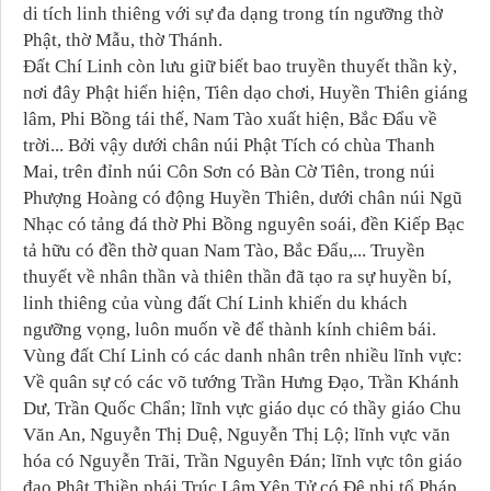
di tích linh thiêng với sự đa dạng trong tín ngưỡng thờ
Phật, thờ Mẫu, thờ Thánh.
Đất Chí Linh còn lưu giữ biết bao truyền thuyết thần kỳ,
nơi đây Phật hiển hiện, Tiên dạo chơi, Huyền Thiên giáng
lâm, Phi Bồng tái thế, Nam Tào xuất hiện, Bắc Đẩu về
trời... Bởi vậy dưới chân núi Phật Tích có chùa Thanh
Mai, trên đỉnh núi Côn Sơn có Bàn Cờ Tiên, trong núi
Phượng Hoàng có động Huyền Thiên, dưới chân núi Ngũ
Nhạc có tảng đá thờ Phi Bồng nguyên soái, đền Kiếp Bạc
tả hữu có đền thờ quan Nam Tào, Bắc Đẩu,... Truyền
thuyết về nhân thần và thiên thần đã tạo ra sự huyền bí,
linh thiêng của vùng đất Chí Linh khiến du khách
ngưỡng vọng, luôn muốn về để thành kính chiêm bái.
Vùng đất Chí Linh có các danh nhân trên nhiều lĩnh vực:
Về quân sự có các võ tướng Trần Hưng Đạo, Trần Khánh
Dư, Trần Quốc Chẩn; lĩnh vực giáo dục có thầy giáo Chu
Văn An, Nguyễn Thị Duệ, Nguyễn Thị Lộ; lĩnh vực văn
hóa có Nguyễn Trãi, Trần Nguyên Đán; lĩnh vực tôn giáo
đạo Phật Thiền phái Trúc Lâm Yên Tử có Đệ nhị tổ Pháp