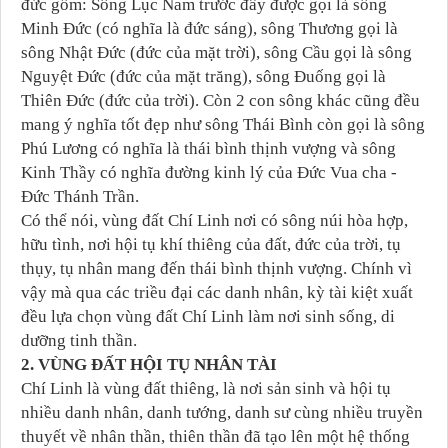
đức gồm: Sông Lục Nam trước đây được gọi là sông
Minh Đức (có nghĩa là đức sáng), sông Thương gọi là
sông Nhật Đức (đức của mặt trời), sông Cầu gọi là sông
Nguyệt Đức (đức của mặt trăng), sông Đuống gọi là
Thiên Đức (đức của trời). Còn 2 con sông khác cũng đều
mang ý nghĩa tốt đẹp như sông Thái Bình còn gọi là sông
Phú Lương có nghĩa là thái bình thịnh vượng và sông
Kinh Thầy có nghĩa đường kinh lý của Đức Vua cha -
Đức Thánh Trần.
Có thể nói, vùng đất Chí Linh nơi có sông núi hòa hợp,
hữu tình, nơi hội tụ khí thiêng của đất, đức của trời, tụ
thụy, tụ nhân mang đến thái bình thịnh vượng. Chính vì
vậy mà qua các triều đại các danh nhân, kỳ tài kiệt xuất
đều lựa chọn vùng đất Chí Linh làm nơi sinh sống, di
dưỡng tinh thần.
2. VÙNG ĐẤT HỘI TỤ NHÂN TÀI
Chí Linh là vùng đất thiêng, là nơi sản sinh và hội tụ
nhiều danh nhân, danh tướng, danh sư cùng nhiều truyền
thuyết về nhân thần, thiên thần đã tạo lên một hệ thống