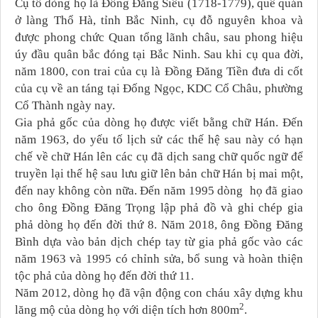
Cụ tổ dòng họ là Đồng Đăng Siêu (1718-1779), quê quán
ở làng Thổ Hà, tỉnh Bắc Ninh, cụ đỗ nguyên khoa và
được phong chức Quan tổng lãnh châu, sau phong hiệu
úy đầu quân bắc đóng tại Bắc Ninh. Sau khi cụ qua đời,
năm 1800, con trai của cụ là Đồng Đăng Tiền đưa di cốt
của cụ về an táng tại Đống Ngọc, KDC Cổ Châu, phường
Cổ Thành ngày nay.
Gia phả gốc của dòng họ được viết bằng chữ Hán. Đến
năm 1963, do yếu tố lịch sử các thế hệ sau này có hạn
chế về chữ Hán lên các cụ đã dịch sang chữ quốc ngữ để
truyền lại thế hệ sau lưu giữ lên bản chữ Hán bị mai một,
đến nay không còn nữa. Đến năm 1995 dòng họ đã giao
cho ông Đồng Đăng Trọng lập phả đồ và ghi chép gia
phả dòng họ đến đời thứ 8. Năm 2018, ông Đồng Đăng
Bình dựa vào bản dịch chép tay từ gia phả gốc vào các
năm 1963 và 1995 có chỉnh sửa, bổ sung và hoàn thiện
tộc phả của dòng họ đến đời thứ 11.
Năm 2012, dòng họ đã vận động con cháu xây dựng khu
2
lăng mộ của dòng họ với diện tích hơn 800m
.