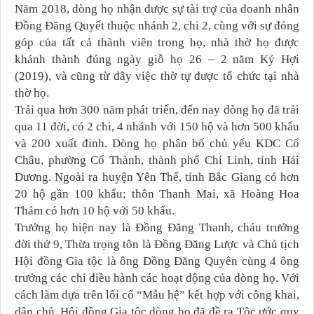
Năm 2018, dòng họ nhận được sự tài trợ của doanh nhân
Đồng Đăng Quyết thuộc nhánh 2, chi 2, cùng với sự đóng
góp của tất cả thành viên trong họ, nhà thờ họ được
khánh thành đúng ngày giỗ họ 26 – 2 năm Kỷ Hợi
(2019), và cũng từ đây việc thờ tự được tổ chức tại nhà
thờ họ.
Trải qua hơn 300 năm phát triển, đến nay dòng họ đã trải
qua 11 đời, có 2 chi, 4 nhánh với 150 hộ và hơn 500 khẩu
và 200 xuất đinh. Dòng họ phân bố chủ yếu KDC Cổ
Châu, phường Cổ Thành, thành phố Chí Linh, tỉnh Hải
Dương. Ngoài ra huyện Yên Thế, tỉnh Bắc Giang có hơn
20 hộ gần 100 khẩu; thôn Thanh Mai, xã Hoàng Hoa
Thám có hơn 10 hộ với 50 khẩu.
Trưởng họ hiện nay là Đồng Đăng Thanh, cháu trưởng
đời thứ 9, Thừa trọng tôn là Đồng Đăng Lược và Chủ tịch
Hội đồng Gia tộc là ông Đồng Đăng Quyên cùng 4 ông
trưởng các chi điều hành các hoạt động của dòng họ. Với
cách làm dựa trên lối cổ “Mẫu hệ” kết hợp với công khai,
dân chủ, Hội đồng Gia tộc dòng họ đã đề ra Tộc ước quy