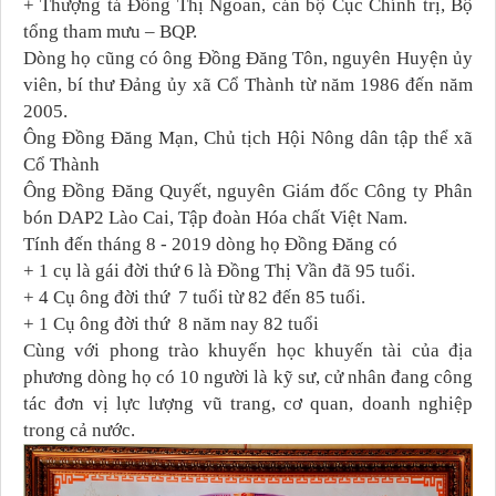
+ Thượng tá Đồng Thị Ngoan, cán bộ Cục Chính trị, Bộ
tổng tham mưu – BQP.
Dòng họ cũng có ông Đồng Đăng Tôn, nguyên Huyện ủy
viên, bí thư Đảng ủy xã Cổ Thành từ năm 1986 đến năm
2005.
Ông Đồng Đăng Mạn, Chủ tịch Hội Nông dân tập thể xã
Cổ Thành
Ông Đồng Đăng Quyết, nguyên Giám đốc Công ty Phân
bón DAP2 Lào Cai, Tập đoàn Hóa chất Việt Nam.
Tính đến tháng 8 - 2019 dòng họ Đồng Đăng có
+ 1 cụ là gái đời thứ 6 là Đồng Thị Vần đã 95 tuổi.
+ 4 Cụ ông đời thứ 7 tuổi từ 82 đến 85 tuổi.
+ 1 Cụ ông đời thứ 8 năm nay 82 tuổi
Cùng với phong trào khuyến học khuyến tài của địa
phương dòng họ có 10 người là kỹ sư, cử nhân đang công
tác đơn vị lực lượng vũ trang, cơ quan, doanh nghiệp
trong cả nước.